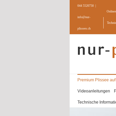
Skip
044 5520750
|
to
Online
content
info@nur-
Techni
plissees.ch
Premium Plissee au
Videoanleitungen
P
Technische Informat