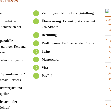
 - Plissees
ahl
Zahlungsmittel für Ihre Bestellung:
P
ür perfektes
Überweisung
: E-Bankig Vorkasse mit
m
 Schiene an der
2% Skonto
W
Rechnung
paralelle
D
PostFinance:
E-Finance oder PostCard
S
 geringer Reibung
Twint
b
rkeit
k
Mastercard
Federn
sorgen für
Visa
D
M
 Spannfüsse
in 2
PayPal
s
chmale Leisten)
u
tstoffgriff
und
A
griffe
P
eisten oder
B
Bohren)