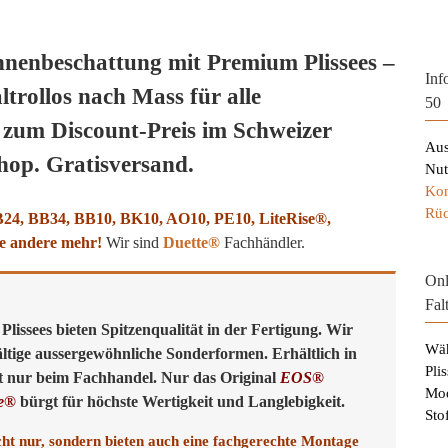
nnenbeschattung mit Premium Plissees –
Inf
ltrollos nach Mass für alle
50
 zum Discount-Preis im Schweizer
Aus
shop. Gratisversand.
Nut
Kon
Rüc
BB24, BB34, BB10, BK10, AO10, PE10, LiteRise®,
e andere mehr!
Wir sind
Duette®
Fachhändler.
Onl
Fal
lissees bieten Spitzenqualität in der Fertigung. Wir
Wäh
fältige aussergewöhnliche Sonderformen. Erhältlich in
Pli
t nur beim Fachhandel. Nur das Original
EOS®
Mod
te®
bürgt für höchste Wertigkeit und Langlebigkeit.
Sto
ht nur, sondern bieten auch eine fachgerechte Montage