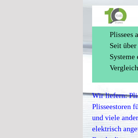
Plissees 
Seit über
Systeme e
Vergleich
Wir liefern: Pl
Plisseestoren f
und viele ande
elektrisch ange