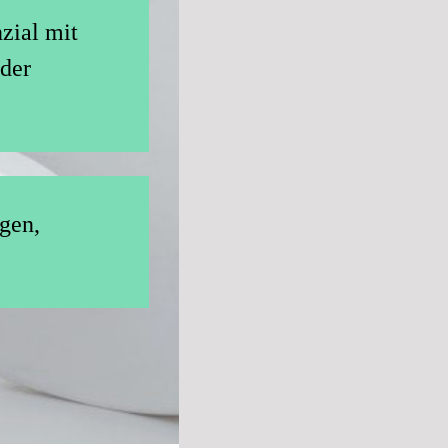
zial mit
 der
gen,