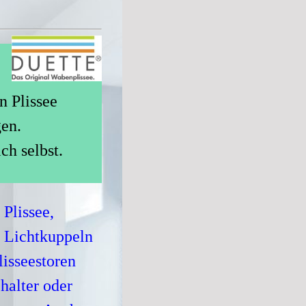
n Plissee
gen.
ch selbst.
 Plissee,
r Lichtkuppeln
lisseestoren
halter oder