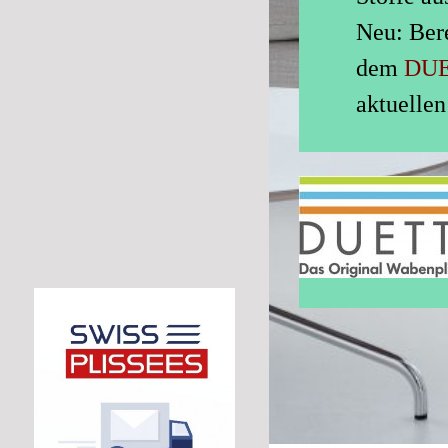
Neu: Bere
dem
DUE
aktuellen