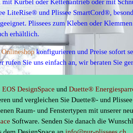
 mit Kurbel oder Kettenantrieb oder mit Sch
see LiteRise® und Plissee SmartCord®, besonde
 geeignet. Plissees zum Kleben oder Klemmen
ch erhältlich.
m
Onlineshop
konfigurieren und Preise sofort se
 rufen Sie uns einfach an, wir beraten Sie ge
:
EOS DesignSpace
und
Duette® Energiesparr
eren und vergleichen Sie Duette®- und Plissee 
denen Raum- und Fenstertypen mit unserer ne
ace
Software. Senden Sie danach die Wunschli
us dem DesignSpace an
info@nur-plissees.ch