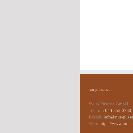
nur-plissees.ch
Swiss Plissees GmbH
Telefon:
044 552 0750
E-Mail:
info@nur-plisse
Web:
https://www.nur-p