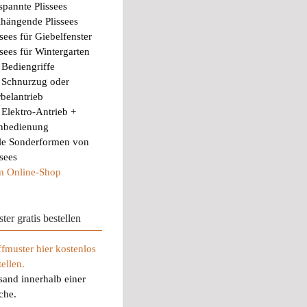
spannte Plissees
ihängende Plissees
ssees für Giebelfenster
ssees für Wintergarten
 Bediengriffe
 Schnurzug oder
belantrieb
 Elektro-Antrieb +
nbedienung
le Sonderformen von
ssees
 Online-Shop
ter gratis bestellen
ffmuster hier kostenlos
tellen.
sand innerhalb einer
che.