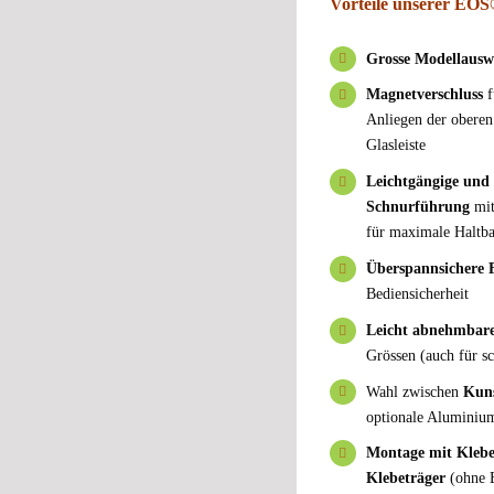
Vorteile unserer EOS®
Grosse Modellausw
Magnetverschluss
f
Anliegen der oberen
Glasleiste
Leichtgängige und 
Schnurführung
mit
für maximale Haltba
Überspannsichere 
Bediensicherheit
Leicht abnehmbare
Grössen (auch für s
Wahl zwischen
Kuns
optionale Aluminium
Montage mit Klebel
Klebeträger
(ohne 