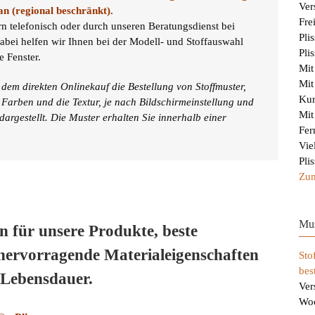
Ver
an (regional beschränkt).
Fre
rn telefonisch oder durch unseren Beratungsdienst bei
Pli
abei helfen wir Ihnen bei der Modell- und Stoffauswahl
Pli
 Fenster.
Mit
Mit
dem direkten Onlinekauf die Bestellung von Stoffmuster,
Kur
 Farben und die Textur, je nach Bildschirmeinstellung und
Mit
 dargestellt. Die Muster erhalten Sie innerhalb einer
Fer
Vie
Pli
Zum
Mus
n für unsere Produkte, beste
hervorragende Materialeigenschaften
Sto
bes
 Lebensdauer.
Ver
Wo