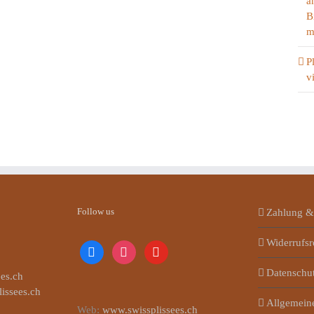
a
B
m
P
v
Follow us
Zahlung &
Widerrufsr
facebook
instagram
youtube
Datenschu
es.ch
lissees.ch
Allgemein
Web:
www.swissplissees.ch