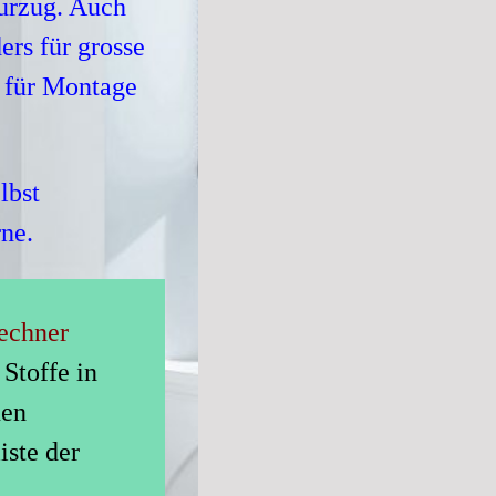
nurzug. Auch
rs für grosse
 für Montage
lbst
rne.
echner
Stoffe in
uen
ste der