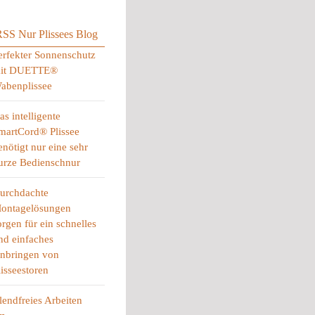
Nur Plissees Blog
erfekter Sonnenschutz
it DUETTE®
abenplissee
as intelligente
martCord® Plissee
enötigt nur eine sehr
urze Bedienschnur
urchdachte
ontagelösungen
orgen für ein schnelles
nd einfaches
nbringen von
lisseestoren
lendfreies Arbeiten