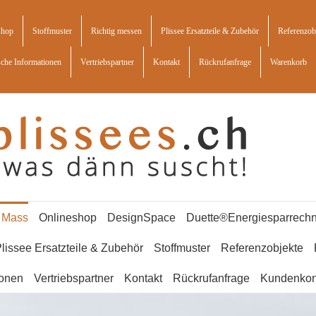
shop
Stoffmuster
Richtig messen
Plissee Ersatzteile & Zubehör
Referenzob
sche Informationen
Vertriebspartner
Kontakt
Rückrufanfrage
Warenkorb
f Mass
Onlineshop
DesignSpace
Duette®Energiesparrechn
lissee Ersatzteile & Zubehör
Stoffmuster
Referenzobjekte
ionen
Vertriebspartner
Kontakt
Rückrufanfrage
Kundenkon