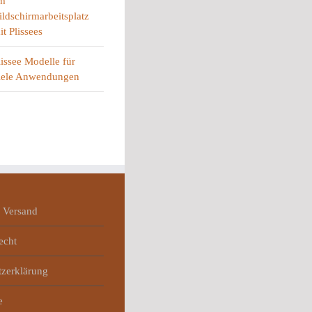
m
ildschirmarbeitsplatz
it Plissees
lissee Modelle für
iele Anwendungen
 Versand
echt
tzerklärung
e