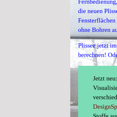
Fernbedienung,
die neuen Plis
Fensterflächen
ohne Bohren au
Plissee jetzt i
berechnen! Oder
Jetzt neu
Visualisi
verschie
DesignSp
Stoffe a