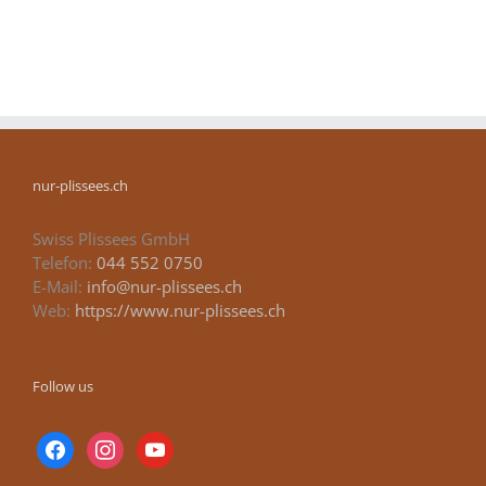
nur-plissees.ch
Swiss Plissees GmbH
Telefon:
044 552 0750
E-Mail:
info@nur-plissees.ch
Web:
https://www.nur-plissees.ch
Follow us
facebook
instagram
youtube