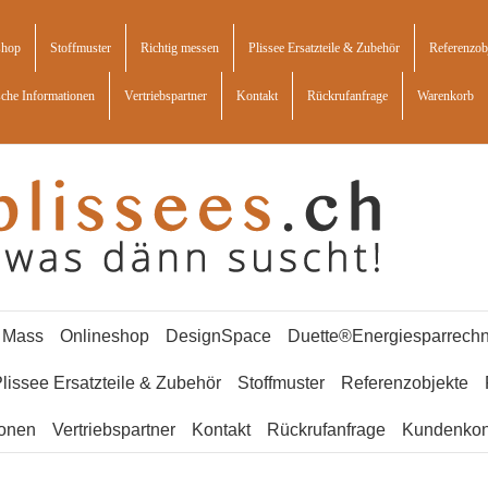
shop
Stoffmuster
Richtig messen
Plissee Ersatzteile & Zubehör
Referenzob
sche Informationen
Vertriebspartner
Kontakt
Rückrufanfrage
Warenkorb
f Mass
Onlineshop
DesignSpace
Duette®Energiesparrechn
lissee Ersatzteile & Zubehör
Stoffmuster
Referenzobjekte
ionen
Vertriebspartner
Kontakt
Rückrufanfrage
Kundenkon