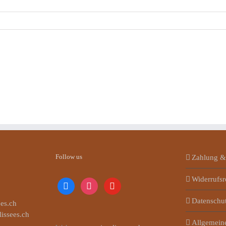
Follow us
Zahlung &
Widerrufsr
facebook
instagram
youtube
Datenschu
es.ch
lissees.ch
Allgemein