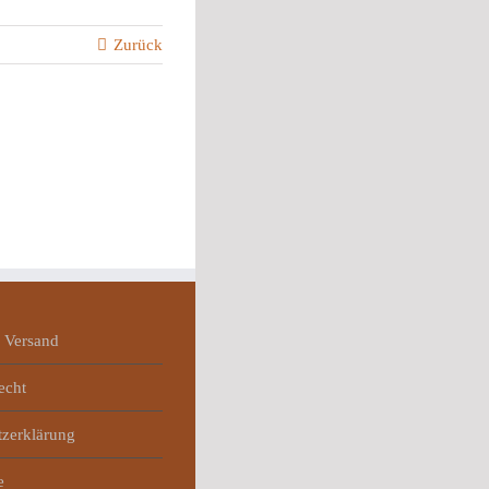
Zurück
 Versand
echt
tzerklärung
e