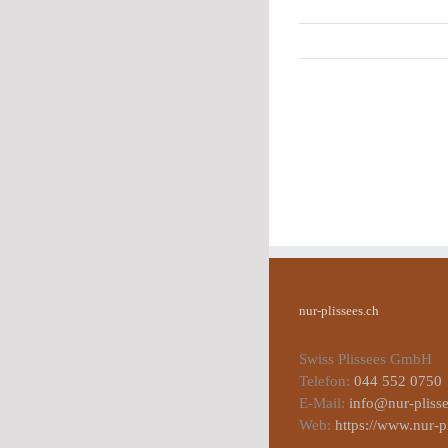
nur-plissees.ch
Swiss Plissees GmbH
Telefon:
044 552 0750
E-Mail:
info@nur-plisse
Web:
https://www.nur-p