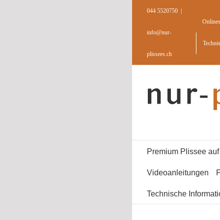
Skip
044 5520750
|
to
Online
content
info@nur-
Techni
plissees.ch
Premium Plissee au
Videoanleitungen
P
Technische Informat