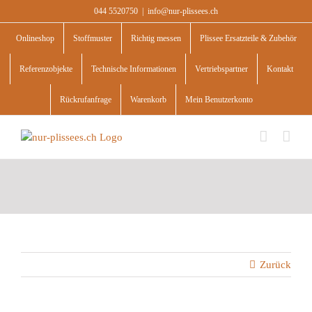
Skip
044 5520750
|
info@nur-plissees.ch
to
content
Onlineshop
Stoffmuster
Richtig messen
Plissee Ersatzteile & Zubehör
Referenzobjekte
Technische Informationen
Vertriebspartner
Kontakt
Rückrufanfrage
Warenkorb
Mein Benutzerkonto
Zurück