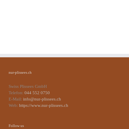
nur-plissees.ch
Swiss Plissees GmbH
Telefon:
044 552 0750
E-Mail:
info@nur-plissees.ch
Web:
https://www.nur-plissees.ch
Follow us