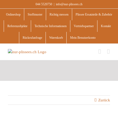
Skip
044 5520750
|
info@nur-plissees.ch
to
content
Onlineshop
Stoffmuster
Richtig messen
Plissee Ersatzteile & Zubehör
Referenzobjekte
Technische Informationen
Vertriebspartner
Kontakt
Rückrufanfrage
Warenkorb
Mein Benutzerkonto
Zurück