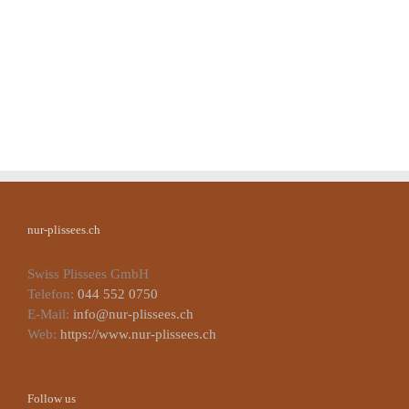
nur-plissees.ch
Swiss Plissees GmbH
Telefon:
044 552 0750
E-Mail:
info@nur-plissees.ch
Web:
https://www.nur-plissees.ch
Follow us