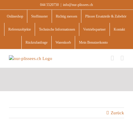
Skip
044 5520750
|
info@nur-plissees.ch
to
content
Onlineshop
Stoffmuster
Richtig messen
Plissee Ersatzteile & Zubehör
Referenzobjekte
Technische Informationen
Vertriebspartner
Kontakt
Rückrufanfrage
Warenkorb
Mein Benutzerkonto
Zurück