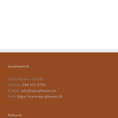
nur-plissees.ch
Swiss Plissees GmbH
Telefon:
044 552 0750
E-Mail:
info@nur-plissees.ch
Web:
https://www.nur-plissees.ch
Follow us