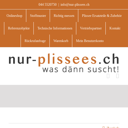
Skip
044 5520750
|
info@nur-plissees.ch
to
content
Onlineshop
Stoffmuster
Richtig messen
Plissee Ersatzteile & Zubehör
Referenzobjekte
Technische Informationen
Vertriebspartner
Kontakt
Rückrufanfrage
Warenkorb
Mein Benutzerkonto