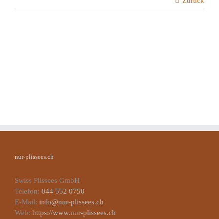
Zurück
nur-plissees.ch
Swiss Plissees GmbH
Telefon:
044 552 0750
E-Mail:
info@nur-plissees.ch
Web:
https://www.nur-plissees.ch