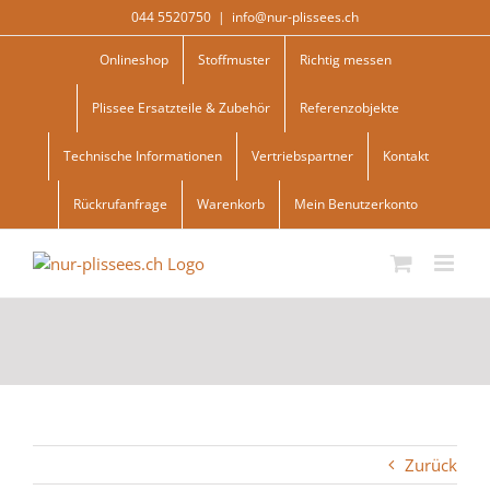
Skip
044 5520750
|
info@nur-plissees.ch
to
content
Onlineshop
Stoffmuster
Richtig messen
Plissee Ersatzteile & Zubehör
Referenzobjekte
Technische Informationen
Vertriebspartner
Kontakt
Rückrufanfrage
Warenkorb
Mein Benutzerkonto
Zurück