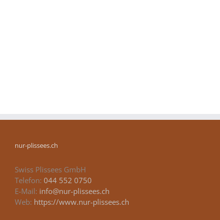
nur-plissees.ch
Swiss Plissees GmbH
Telefon:
044 552 0750
E-Mail:
info@nur-plissees.ch
Web:
https://www.nur-plissees.ch