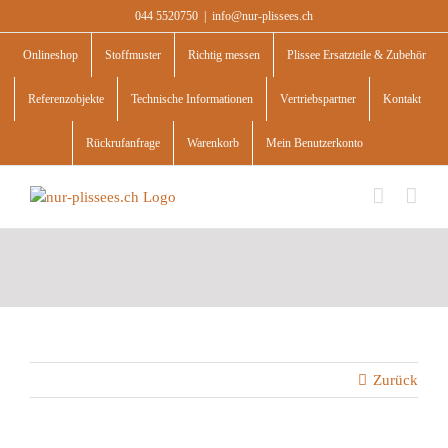
Skip
044 5520750
|
info@nur-plissees.ch
to
content
Onlineshop
Stoffmuster
Richtig messen
Plissee Ersatzteile & Zubehör
Referenzobjekte
Technische Informationen
Vertriebspartner
Kontakt
Rückrufanfrage
Warenkorb
Mein Benutzerkonto
Zurück