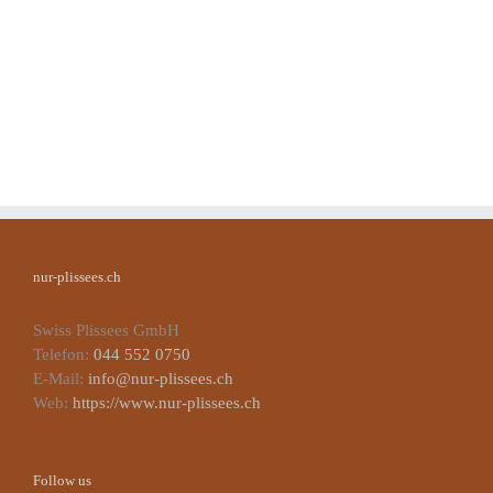
nur-plissees.ch
Swiss Plissees GmbH
Telefon:
044 552 0750
E-Mail:
info@nur-plissees.ch
Web:
https://www.nur-plissees.ch
Follow us