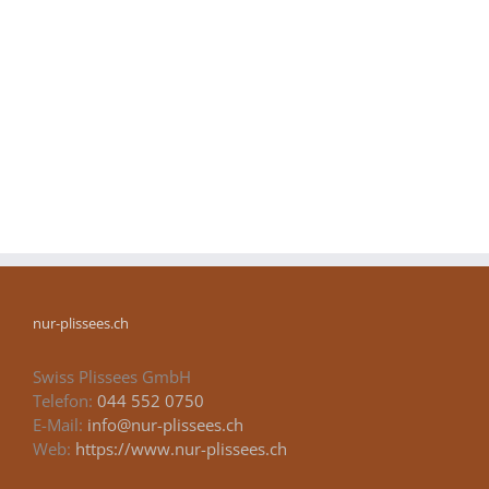
nur-plissees.ch
Swiss Plissees GmbH
Telefon:
044 552 0750
E-Mail:
info@nur-plissees.ch
Web:
https://www.nur-plissees.ch