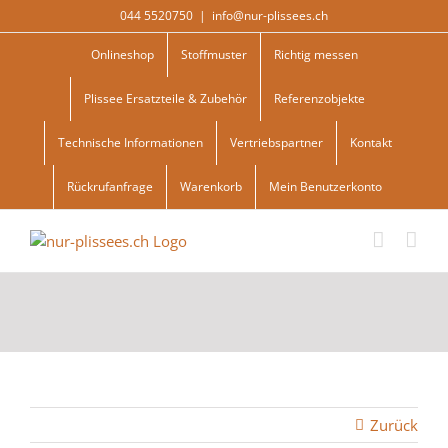
Skip
044 5520750
|
info@nur-plissees.ch
to
content
Onlineshop
Stoffmuster
Richtig messen
Plissee Ersatzteile & Zubehör
Referenzobjekte
Technische Informationen
Vertriebspartner
Kontakt
Rückrufanfrage
Warenkorb
Mein Benutzerkonto
Zurück