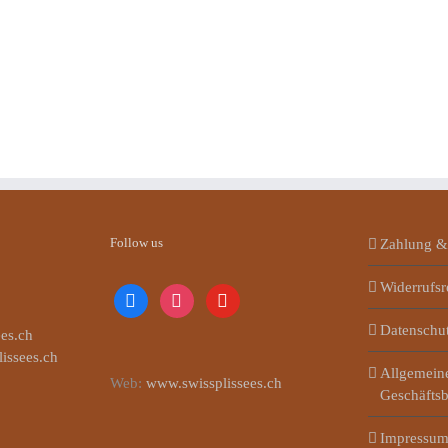
Follow us
Zahlung &
Widerrufsr
facebook
instagram
youtube
Datenschu
es.ch
lissees.ch
Allgemein
Web:
www.swissplissees.ch
Geschäfts
Impressu