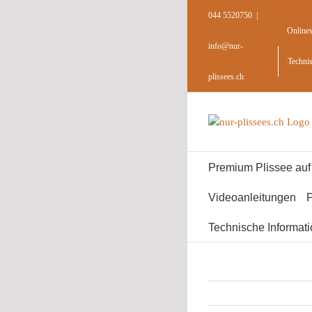
Skip
044 5520750
|
to
Online
content
info@nur-
Techni
plissees.ch
Premium Plissee au
Videoanleitungen
P
Technische Informat