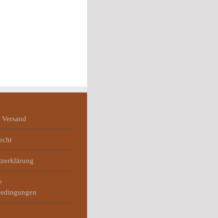
 Versand
echt
tzerklärung
e
bedingungen
m