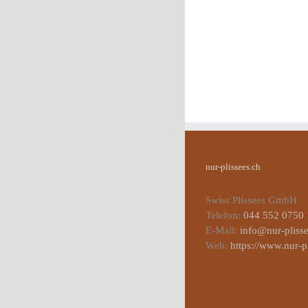
nur-plissees.ch
Swiss Plissees GmbH
Telefon:
044 552 0750
E-Mail:
info@nur-plisse
Web:
https://www.nur-p