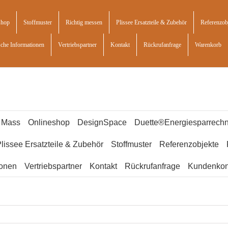
shop
Stoffmuster
Richtig messen
Plissee Ersatzteile & Zubehör
Referenzob
sche Informationen
Vertriebspartner
Kontakt
Rückrufanfrage
Warenkorb
f Mass
Onlineshop
DesignSpace
Duette®Energiesparrechn
lissee Ersatzteile & Zubehör
Stoffmuster
Referenzobjekte
ionen
Vertriebspartner
Kontakt
Rückrufanfrage
Kundenkon