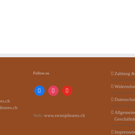
Follow us
Zahlung &
Widerrufsr
facebook
instagram
youtube
Datenschu
es.ch
lissees.ch
Allgemein
Web:
www.swissplissees.ch
Geschäfts
Impressu