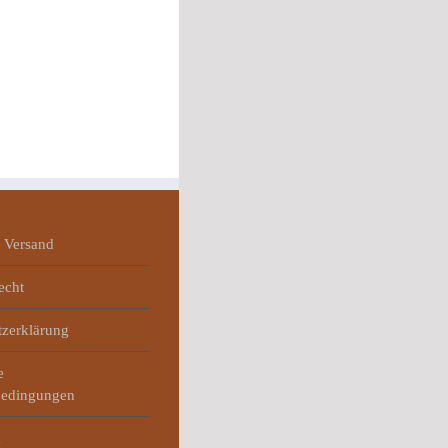
 Versand
echt
tzerklärung
e
bedingungen
m