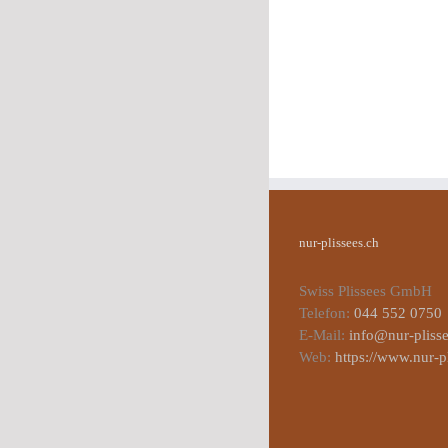
nur-plissees.ch
Swiss Plissees GmbH
Telefon:
044 552 0750
E-Mail:
info@nur-plisse
Web:
https://www.nur-p