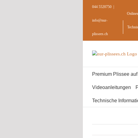
Skip
044 5520750
|
to
Online
content
info@nur-
Techni
plissees.ch
Premium Plissee au
Videoanleitungen
P
Technische Informat