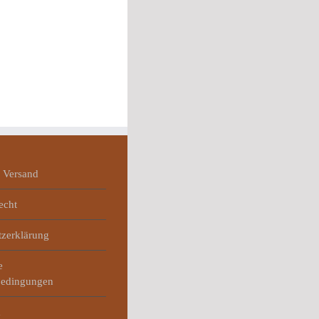
 Versand
echt
tzerklärung
e
bedingungen
m