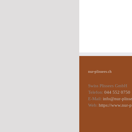
nur-plissees.ch
Swiss Plissees GmbH
Telefon:
044 552 0750
E-Mail:
info@nur-plisse
Web:
https://www.nur-p