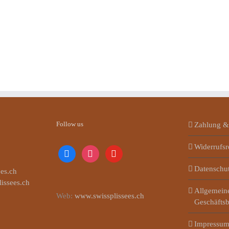
Follow us
Zahlung &
Widerrufsr
facebook
instagram
youtube
Datenschu
es.ch
lissees.ch
Allgemein
Web:
www.swissplissees.ch
Geschäfts
Impressu