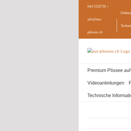
Skip
044 5520750
|
to
Online
content
info@nur-
Techni
plissees.ch
Premium Plissee au
Videoanleitungen
P
Technische Informat