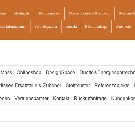
shop
Stoffmuster
Richtig messen
Plissee Ersatzteile & Zubehör
Referenzob
sche Informationen
Vertriebspartner
Kontakt
Rückrufanfrage
Warenkorb
f Mass
Onlineshop
DesignSpace
Duette®Energiesparrechn
lissee Ersatzteile & Zubehör
Stoffmuster
Referenzobjekte
ionen
Vertriebspartner
Kontakt
Rückrufanfrage
Kundenkon