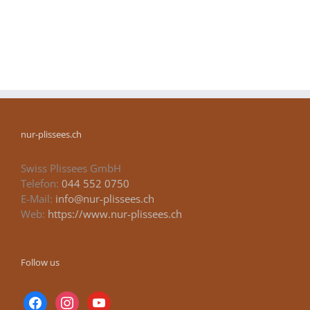
nur-plissees.ch
Swiss Plissees GmbH
Telefon:
044 552 0750
E-Mail:
info@nur-plissees.ch
Web:
https://www.nur-plissees.ch
Follow us
facebook
instagram
youtube