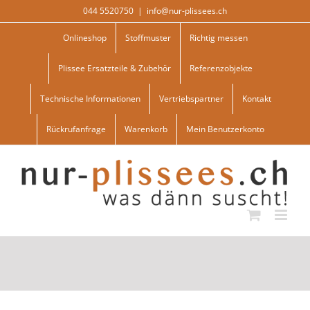
Skip
044 5520750
|
info@nur-plissees.ch
to
content
Onlineshop
Stoffmuster
Richtig messen
Plissee Ersatzteile & Zubehör
Referenzobjekte
Technische Informationen
Vertriebspartner
Kontakt
Rückrufanfrage
Warenkorb
Mein Benutzerkonto