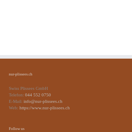
nur-plissees.ch
Swiss Plissees GmbH
Telefon:
044 552 0750
E-Mail:
info@nur-plissees.ch
Web:
https://www.nur-plissees.ch
Follow us