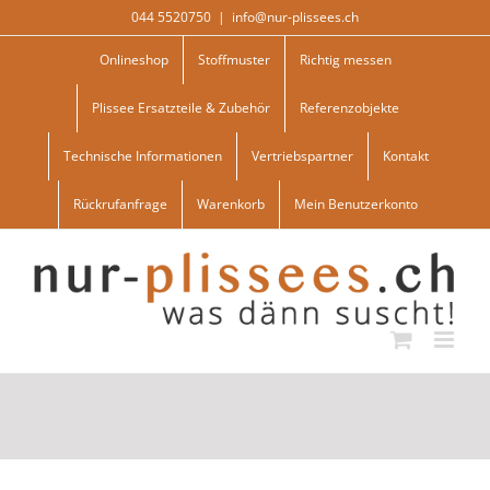
Skip
044 5520750
|
info@nur-plissees.ch
to
content
Onlineshop
Stoffmuster
Richtig messen
Plissee Ersatzteile & Zubehör
Referenzobjekte
Technische Informationen
Vertriebspartner
Kontakt
Rückrufanfrage
Warenkorb
Mein Benutzerkonto