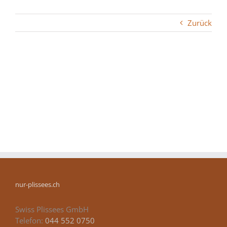
Zurück
nur-plissees.ch
Swiss Plissees GmbH
Telefon:
044 552 0750