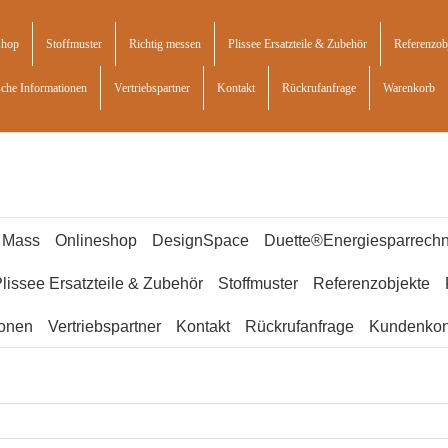
shop
Stoffmuster
Richtig messen
Plissee Ersatzteile & Zubehör
Referenzob
sche Informationen
Vertriebspartner
Kontakt
Rückrufanfrage
Warenkorb
f Mass
Onlineshop
DesignSpace
Duette®Energiesparrechn
lissee Ersatzteile & Zubehör
Stoffmuster
Referenzobjekte
ionen
Vertriebspartner
Kontakt
Rückrufanfrage
Kundenkon