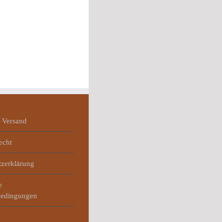
 Versand
echt
tzerklärung
e
bedingungen
m