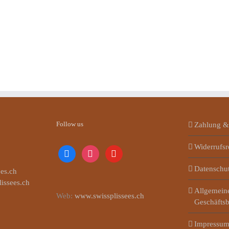
Follow us
Zahlung &
Widerrufsr
facebook
instagram
youtube
Datenschu
es.ch
lissees.ch
Allgemein
Web:
www.swissplissees.ch
Geschäfts
Impressu