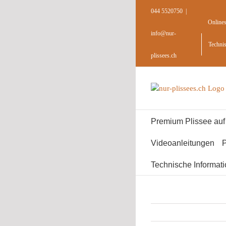
Skip
044 5520750
|
to
Online
content
info@nur-
Techni
plissees.ch
Premium Plissee au
Videoanleitungen
P
Technische Informat