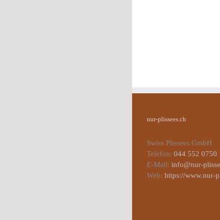
nur-plissees.ch
Swiss Plissees GmbH
Telefon:
044 552 0750
E-Mail:
info@nur-plisse
Web:
https://www.nur-p