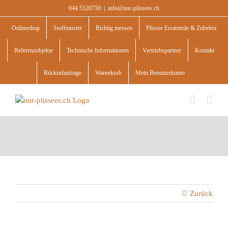
Skip
044 5520750
|
info@nur-plissees.ch
to
content
Onlineshop
Stoffmuster
Richtig messen
Plissee Ersatzteile & Zubehör
Referenzobjekte
Technische Informationen
Vertriebspartner
Kontakt
Rückrufanfrage
Warenkorb
Mein Benutzerkonto
Zurück