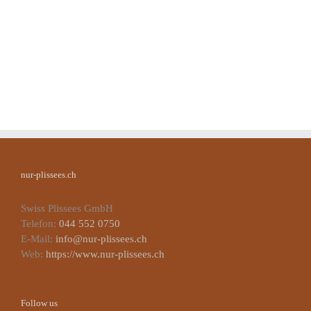
nur-plissees.ch
Swiss Plissees GmbH
Telefon:
044 552 0750
E-Mail:
info@nur-plissees.ch
Web:
https://www.nur-plissees.ch
Follow us