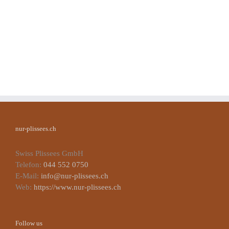
nur-plissees.ch
Swiss Plissees GmbH
Telefon:
044 552 0750
E-Mail:
info@nur-plissees.ch
Web:
https://www.nur-plissees.ch
Follow us