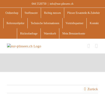
Skip
044 5520750
|
info@nur-plissees.ch
to
content
Onlineshop
Stoffmuster
Richtig messen
Plissee Ersatzteile & Zubehör
Referenzobjekte
Technische Informationen
Vertriebspartner
Kontakt
Rückrufanfrage
Warenkorb
Mein Benutzerkonto
Zurück