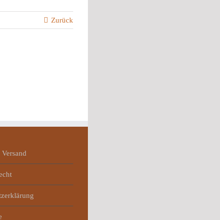
Zurück
 Versand
echt
tzerklärung
e