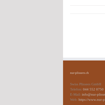
nur-plissees.ch
Swiss Plissees GmbH
Telefon:
044 552 0750
E-Mail:
info@nur-plisse
Web:
https://www.nur-p