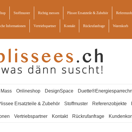
shop
Stoffmuster
Richtig messen
Plissee Ersatzteile & Zubehör
Referenzob
sche Informationen
Vertriebspartner
Kontakt
Rückrufanfrage
Warenkorb
f Mass
Onlineshop
DesignSpace
Duette®Energiesparrechn
lissee Ersatzteile & Zubehör
Stoffmuster
Referenzobjekte
ionen
Vertriebspartner
Kontakt
Rückrufanfrage
Kundenkon