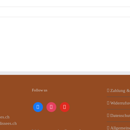
Follow us
Zahlung &
Widerrufsr
facebook
instagram
youtube
Datenschu
es.ch
lissees.ch
Allgemein