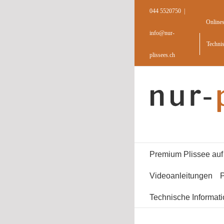
Skip
044 5520750
|
to
Online
content
info@nur-
Techni
plissees.ch
Premium Plissee au
Videoanleitungen
P
Technische Informat