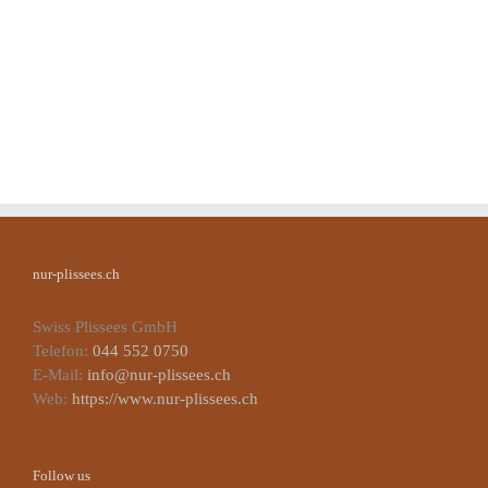
nur-plissees.ch
Swiss Plissees GmbH
Telefon:
044 552 0750
E-Mail:
info@nur-plissees.ch
Web:
https://www.nur-plissees.ch
Follow us