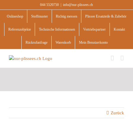
Skip
044 5520750
|
info@nur-plissees.ch
to
content
Onlineshop
Stoffmuster
Richtig messen
Plissee Ersatzteile & Zubehör
Referenzobjekte
Technische Informationen
Vertriebspartner
Kontakt
Rückrufanfrage
Warenkorb
Mein Benutzerkonto
Zurück