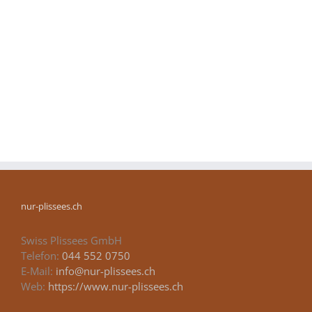
nur-plissees.ch
Swiss Plissees GmbH
Telefon:
044 552 0750
E-Mail:
info@nur-plissees.ch
Web:
https://www.nur-plissees.ch