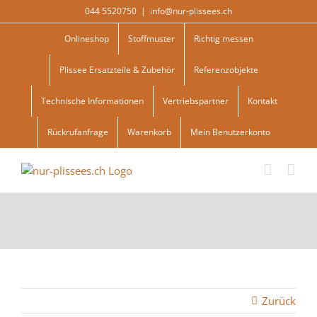
Skip
044 5520750
|
info@nur-plissees.ch
to
content
Onlineshop
Stoffmuster
Richtig messen
Plissee Ersatzteile & Zubehör
Referenzobjekte
Technische Informationen
Vertriebspartner
Kontakt
Rückrufanfrage
Warenkorb
Mein Benutzerkonto
Zurück