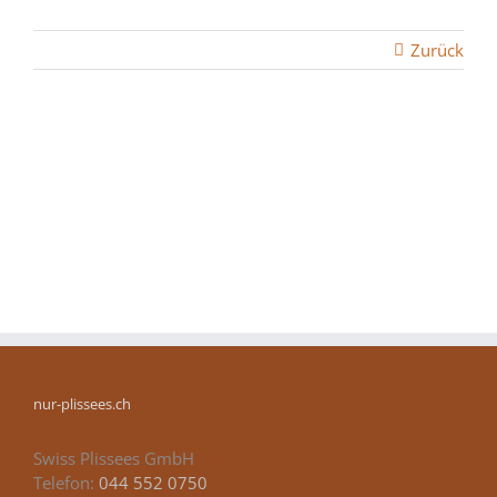
Zurück
nur-plissees.ch
Swiss Plissees GmbH
Telefon:
044 552 0750