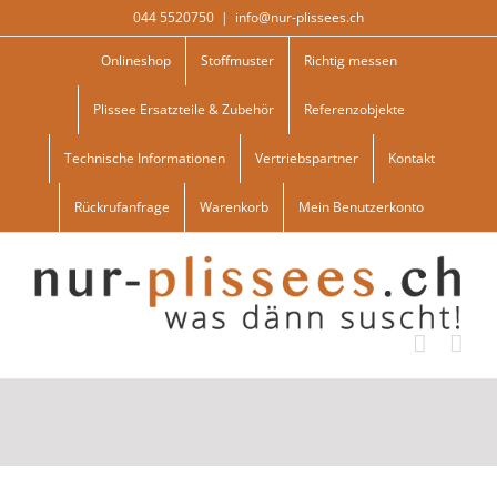
Skip
044 5520750
|
info@nur-plissees.ch
to
content
Onlineshop
Stoffmuster
Richtig messen
Plissee Ersatzteile & Zubehör
Referenzobjekte
Technische Informationen
Vertriebspartner
Kontakt
Rückrufanfrage
Warenkorb
Mein Benutzerkonto