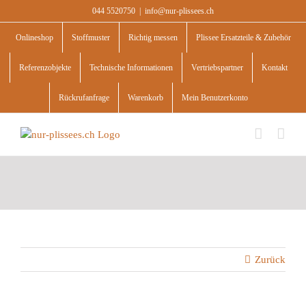
Skip
044 5520750
|
info@nur-plissees.ch
to
content
Onlineshop
Stoffmuster
Richtig messen
Plissee Ersatzteile & Zubehör
Referenzobjekte
Technische Informationen
Vertriebspartner
Kontakt
Rückrufanfrage
Warenkorb
Mein Benutzerkonto
Zurück