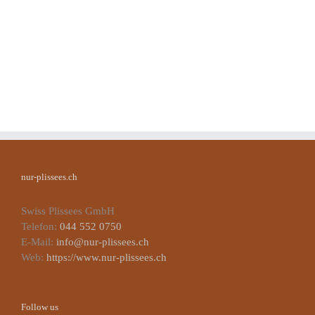
nur-plissees.ch
Swiss Plissees GmbH
Telefon:
044 552 0750
E-Mail:
info@nur-plissees.ch
Web:
https://www.nur-plissees.ch
Follow us