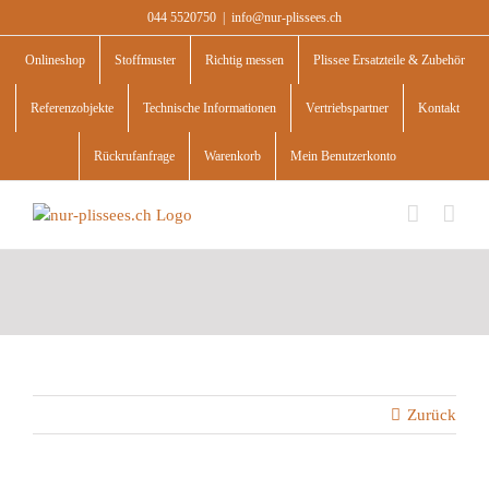
Skip
044 5520750
|
info@nur-plissees.ch
to
content
Onlineshop
Stoffmuster
Richtig messen
Plissee Ersatzteile & Zubehör
Referenzobjekte
Technische Informationen
Vertriebspartner
Kontakt
Rückrufanfrage
Warenkorb
Mein Benutzerkonto
Zurück