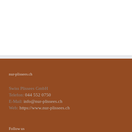
nur-plissees.ch
Swiss Plissees GmbH
Telefon:
044 552 0750
E-Mail:
info@nur-plissees.ch
Web:
https://www.nur-plissees.ch
Follow us