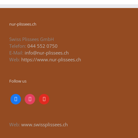
nur-plissees.ch
Swiss Plissees GmbH
Telefon:
044 552 0750
E-Mail:
info@nur-plissees.ch
Web:
https://www.nur-plissees.ch
Follow us
facebook
instagram
youtube
Web:
www.swissplissees.ch