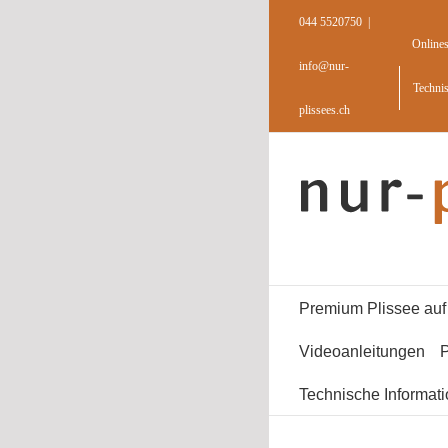
Skip
044 5520750
|
to
Online
content
info@nur-
Techni
plissees.ch
Premium Plissee au
Videoanleitungen
P
Technische Informat