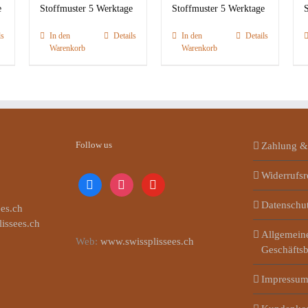
e
Stoffmuster 5 Werktage
Stoffmuster 5 Werktage
S
ls
In den
Details
In den
Details
Warenkorb
Warenkorb
Follow us
Zahlung &
Widerrufsr
facebook
instagram
youtube
Datenschu
es.ch
lissees.ch
Allgemein
Web:
www.swissplissees.ch
Geschäfts
Impressu