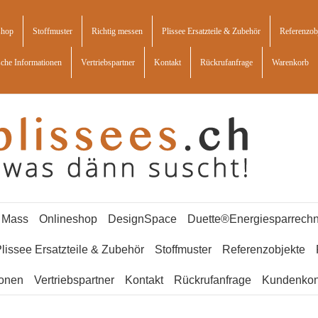
shop
Stoffmuster
Richtig messen
Plissee Ersatzteile & Zubehör
Referenzob
sche Informationen
Vertriebspartner
Kontakt
Rückrufanfrage
Warenkorb
f Mass
Onlineshop
DesignSpace
Duette®Energiesparrechn
lissee Ersatzteile & Zubehör
Stoffmuster
Referenzobjekte
ionen
Vertriebspartner
Kontakt
Rückrufanfrage
Kundenkon