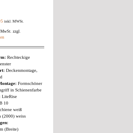
95
inkl. MWSt.
% MwSt.
zzgl.
ten
orm:
Rechteckige
enster
rt:
Deckenmontage,
nd
Montage:
Formschöner
riff in Schienenfarbe
:
LiteRise
B 10
chiene weiß
a (2000) weiss
gen:
m (Breite)