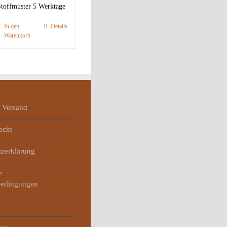
toffmuster 5 Werktage
In den
Details
Warenkorb
 Versand
echt
tzerklärung
e
bedingungen
m