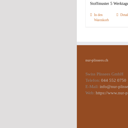
Stoffmuster 5 Werktag
In den
Detai
Warenkorb
nur-plissees.ch
Swiss Plissees GmbH
Telefon:
044 552 0750
E-Mail:
info@nur-plisse
Web:
https://www.nur-p