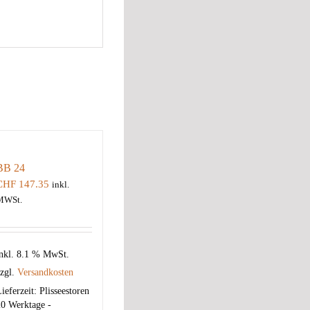
BB 24
CHF
147.35
inkl.
MWSt.
nkl. 8.1 % MwSt.
zgl.
Versandkosten
ieferzeit:
Plisseestoren
0 Werktage -