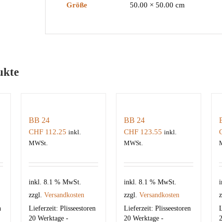
Größe
50.00 × 50.00 cm
ukte
BB 24
BB 24
CHF
112.25
CHF
123.55
inkl.
inkl.
MWSt.
MWSt.
inkl. 8.1 % MwSt.
inkl. 8.1 % MwSt.
i
zzgl.
Versandkosten
zzgl.
Versandkosten
z
n
Lieferzeit:
Plisseestoren
Lieferzeit:
Plisseestoren
L
20 Werktage -
20 Werktage -
2