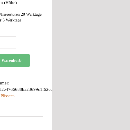
cm (Höhe)
Plisseestoren 20 Werktage
r 5 Werktage
AB
10
Menge
n Warenkorb
mmer:
d2e4766688ba23699c1f62cc
:
Plissees