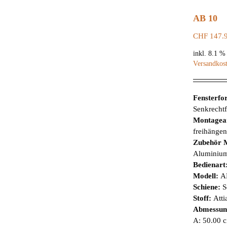
AB 10
CHF
147.
inkl. 8.1 
Versandkos
Fensterf
Senkrechtf
Montagea
freihänge
Zubehör 
Aluminiumg
Bedienart
Modell:
A
Schiene:
S
Stoff:
Atti
Abmessun
A: 50.00 c