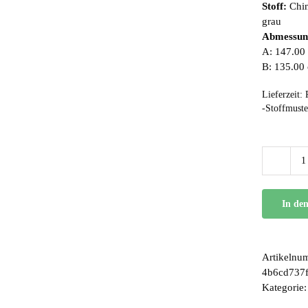
Stoff:
Chin
grau
Abmessun
A: 147.00 
B: 135.00
Lieferzeit:
-Stoffmuste
In de
Artikelnu
4b6cd737
Kategorie