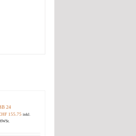
BB 24
CHF
155.75
inkl.
MWSt.