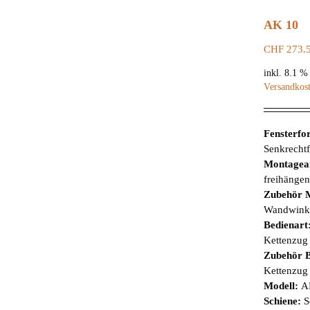
AK 10
CHF
273.
inkl. 8.1 
Versandkos
Fensterf
Senkrechtf
Montagea
freihänge
Zubehör 
Wandwink
Bedienart
Kettenzug
Zubehör B
Kettenzug 
Modell:
A
Schiene:
S