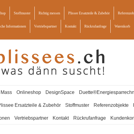
shop
Stoffmuster
Richtig messen
Plissee Ersatzteile & Zubehör
Referenzob
sche Informationen
Vertriebspartner
Kontakt
Rückrufanfrage
Warenkorb
f Mass
Onlineshop
DesignSpace
Duette®Energiesparrechn
lissee Ersatzteile & Zubehör
Stoffmuster
Referenzobjekte
ionen
Vertriebspartner
Kontakt
Rückrufanfrage
Kundenkon