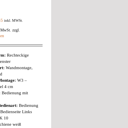
55
inkl. MWSt.
% MwSt.
zzgl.
ten
orm:
Rechteckige
enster
rt:
Wandmontage,
nd
Montage:
W3 –
el 4 cm
:
Bedienung mit
edienart:
Bedienung
Bedienseite Links
K 10
chiene weiß