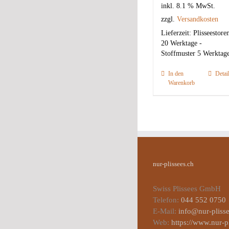
inkl. 8.1 % MwSt.
zzgl.
Versandkosten
Lieferzeit:
Plisseestore
20 Werktage -
Stoffmuster 5 Werktag
In den
Detai
Warenkorb
nur-plissees.ch
Swiss Plissees GmbH
Telefon:
044 552 0750
E-Mail:
info@nur-plisse
Web:
https://www.nur-p