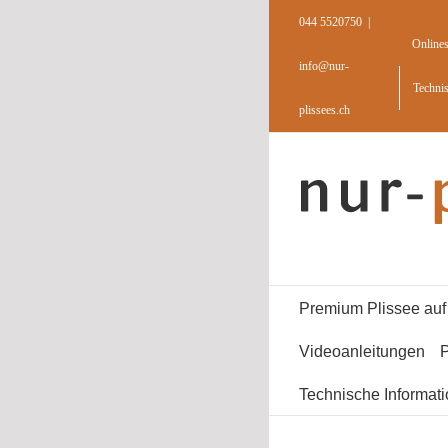
Skip
044 5520750
|
to
Online
content
info@nur-
Techni
plissees.ch
Premium Plissee au
Videoanleitungen
P
Technische Informat