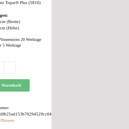
tz Topar® Plus (5810)
gen:
cm (Breite)
 cm (Höhe)
Plisseestoren 20 Werktage
r 5 Werktage
AK
10
Menge
n Warenkorb
mmer:
fdfb25ad153b70294529cc04
:
Plissees