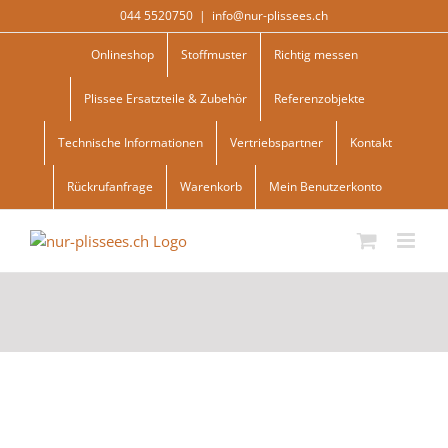
Skip
044 5520750
|
info@nur-plissees.ch
to
content
Onlineshop
Stoffmuster
Richtig messen
Plissee Ersatzteile & Zubehör
Referenzobjekte
Technische Informationen
Vertriebspartner
Kontakt
Rückrufanfrage
Warenkorb
Mein Benutzerkonto