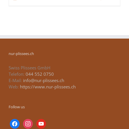
nur-plissees.ch
Swiss Plissees GmbH
Telefon:
044 552 0750
E-Mail:
info@nur-plissees.ch
Web:
https://www.nur-plissees.ch
Follow us
facebook
instagram
youtube