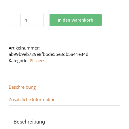
In den Warenkorb
AO
70°
L
Menge
Artikelnummer:
ab99b9eb729e8fbbde55e3db5a41e34d
Kategorie:
Plissees
Beschreibung
Zusätzliche Information
Beschreibung