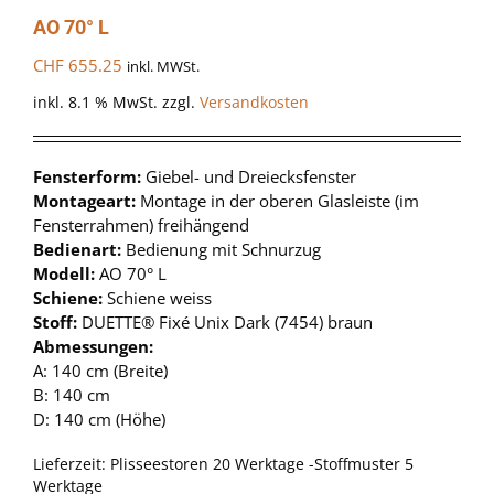
AO 70° L
CHF
655.25
inkl. MWSt.
inkl. 8.1 % MwSt.
zzgl.
Versandkosten
Fensterform:
Giebel- und Dreiecksfenster
Montageart:
Montage in der oberen Glasleiste (im
Fensterrahmen) freihängend
Bedienart:
Bedienung mit Schnurzug
Modell:
AO 70° L
Schiene:
Schiene weiss
Stoff:
DUETTE® Fixé Unix Dark (7454) braun
Abmessungen:
A: 140 cm (Breite)
B: 140 cm
D: 140 cm (Höhe)
Lieferzeit:
Plisseestoren 20 Werktage -Stoffmuster 5
Werktage