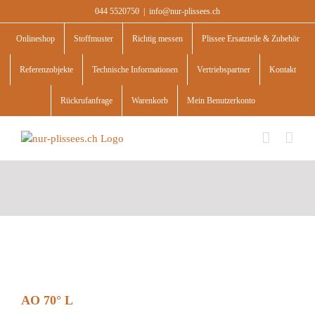
Skip
044 5520750
|
info@nur-plissees.ch
to
content
Onlineshop
Stoffmuster
Richtig messen
Plissee Ersatzteile & Zubehör
Referenzobjekte
Technische Informationen
Vertriebspartner
Kontakt
Rückrufanfrage
Warenkorb
Mein Benutzerkonto
AO 70° L