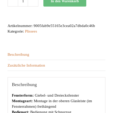
In den Warenkorb
AO
70°
L
Menge
Artikelnummer:
9005fab9e55165e3cea02a7dbda0c46b
Kategorie:
Plissees
Beschreibung
Zusätzliche Information
Beschreibung
Fensterform:
Giebel- und Dreiecksfenster
Montageart:
Montage in der oberen Glasleiste (im
Fensterrahmen) freihängend
Bedienart:
Bedienung mit Schnurzug