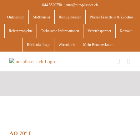
Skip
044 5520750
|
info@nur-plissees.ch
to
content
Onlineshop
Stoffmuster
Richtig messen
Plissee Ersatzteile & Zubehör
Referenzobjekte
Technische Informationen
Vertriebspartner
Kontakt
Rückrufanfrage
Warenkorb
Mein Benutzerkonto
AO 70° L