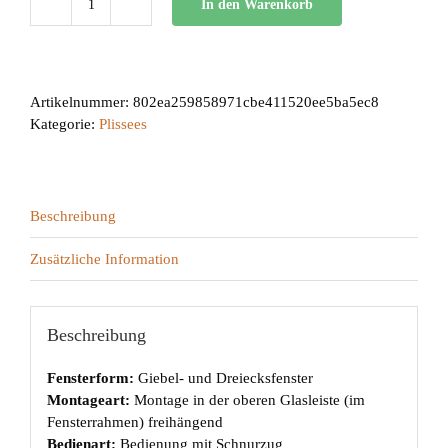
In den Warenkorb
AO
70°
L
Menge
Artikelnummer:
802ea259858971cbe411520ee5ba5ec8
Kategorie:
Plissees
Beschreibung
Zusätzliche Information
Beschreibung
Fensterform:
Giebel- und Dreiecksfenster
Montageart:
Montage in der oberen Glasleiste (im
Fensterrahmen) freihängend
Bedienart:
Bedienung mit Schnurzug