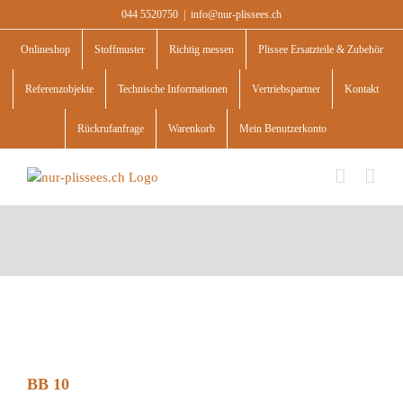
Skip
044 5520750
|
info@nur-plissees.ch
to
content
Onlineshop
Stoffmuster
Richtig messen
Plissee Ersatzteile & Zubehör
Referenzobjekte
Technische Informationen
Vertriebspartner
Kontakt
Rückrufanfrage
Warenkorb
Mein Benutzerkonto
BB 10