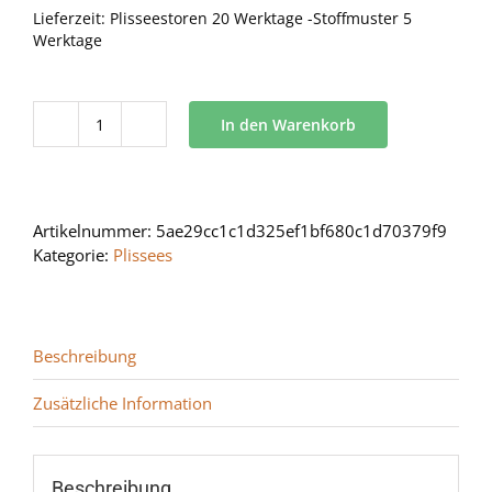
Lieferzeit:
Plisseestoren 20 Werktage -Stoffmuster 5
Werktage
In den Warenkorb
BB
15
Menge
Artikelnummer:
5ae29cc1c1d325ef1bf680c1d70379f9
Kategorie:
Plissees
Beschreibung
Zusätzliche Information
Beschreibung