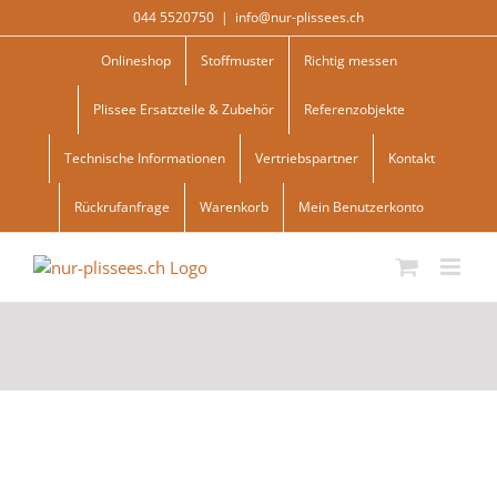
Skip
044 5520750
|
info@nur-plissees.ch
to
content
Onlineshop
Stoffmuster
Richtig messen
Plissee Ersatzteile & Zubehör
Referenzobjekte
Technische Informationen
Vertriebspartner
Kontakt
Rückrufanfrage
Warenkorb
Mein Benutzerkonto