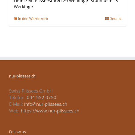
Lieferzeit:
Plisseestoren 20 Werktage -Stoffmuster 5
Werktage
In den Warenkorb
Details
nur-plissees.ch
Swiss Plissees GmbH
Telefon:
044 552 0750
E-Mail:
info@nur-plissees.ch
Web:
https://www.nur-plissees.ch
Follow us