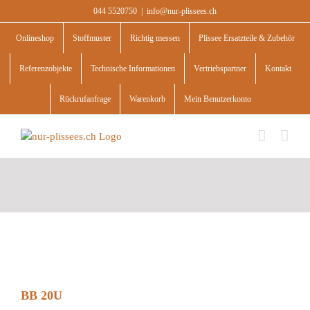
Skip
044 5520750
|
info@nur-plissees.ch
to
content
Onlineshop
Stoffmuster
Richtig messen
Plissee Ersatzteile & Zubehör
Referenzobjekte
Technische Informationen
Vertriebspartner
Kontakt
Rückrufanfrage
Warenkorb
Mein Benutzerkonto
BB 20U