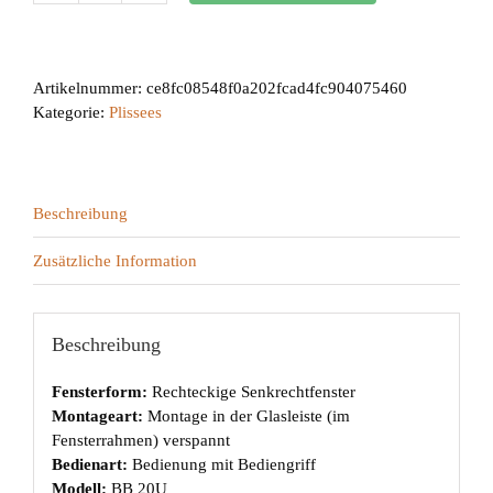
20U
Menge
Artikelnummer:
ce8fc08548f0a202fcad4fc904075460
Kategorie:
Plissees
Beschreibung
Zusätzliche Information
Beschreibung
Fensterform:
Rechteckige Senkrechtfenster
Montageart:
Montage in der Glasleiste (im
Fensterrahmen) verspannt
Bedienart:
Bedienung mit Bediengriff
Modell:
BB 20U