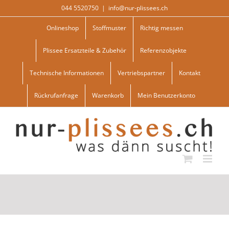
Skip
044 5520750
|
info@nur-plissees.ch
to
content
Onlineshop
Stoffmuster
Richtig messen
Plissee Ersatzteile & Zubehör
Referenzobjekte
Technische Informationen
Vertriebspartner
Kontakt
Rückrufanfrage
Warenkorb
Mein Benutzerkonto