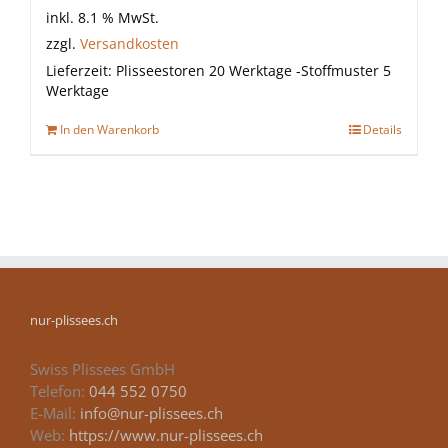
inkl. 8.1 % MwSt.
zzgl.
Versandkosten
Lieferzeit:
Plisseestoren 20 Werktage -Stoffmuster 5
Werktage
In den Warenkorb
Details
nur-plissees.ch
Swiss Plissees GmbH
Telefon:
044 552 0750
E-Mail:
info@nur-plissees.ch
Web:
https://www.nur-plissees.ch