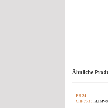
Ähnliche Prod
BB 24
CHF
75.15
inkl. MWSt