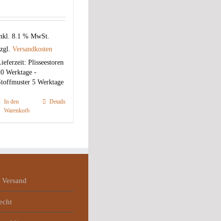
nkl. 8.1 % MwSt.
zgl.
Versandkosten
ieferzeit:
Plisseestoren
0 Werktage -
toffmuster 5 Werktage
In den
Details
Warenkorb
 Versand
echt