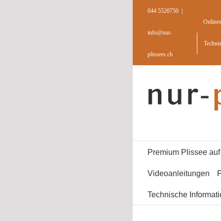
Skip
044 5520750
|
to
Online
content
info@nur-
Techni
plissees.ch
Premium Plissee au
Videoanleitungen
P
Technische Informat