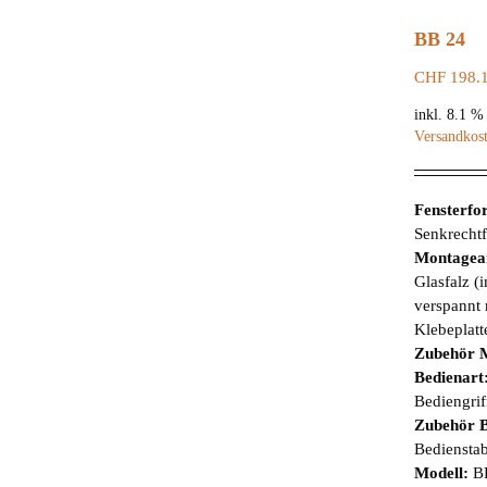
BB 24
CHF
198.
inkl. 8.1 
Versandkos
Fensterf
Senkrechtf
Montagea
Glasfalz (
verspannt 
Klebeplatt
Zubehör 
Bedienart
Bediengrif
Zubehör B
Bediensta
Modell:
B