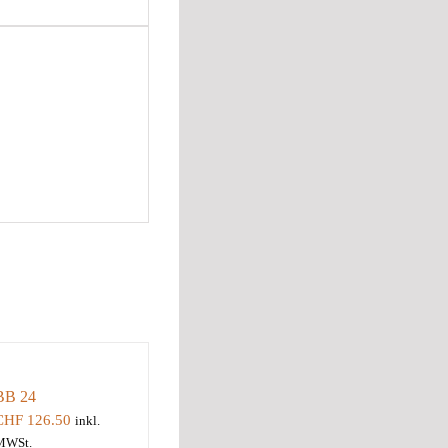
BB 24
CHF
126.50
inkl.
MWSt.