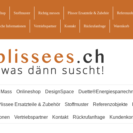
shop
Stoffmuster
Richtig messen
Plissee Ersatzteile & Zubehör
Referenzob
sche Informationen
Vertriebspartner
Kontakt
Rückrufanfrage
Warenkorb
f Mass
Onlineshop
DesignSpace
Duette®Energiesparrechn
lissee Ersatzteile & Zubehör
Stoffmuster
Referenzobjekte
ionen
Vertriebspartner
Kontakt
Rückrufanfrage
Kundenkon