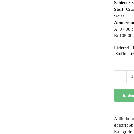
Schiene:
S
Stoff:
Cru
weiss
Abmessun
A: 97.00 c
B: 105.00
Lieferzeit:
-Stoffmuste
In de
Artikelnu
dbe8ffb6b
Kategorie