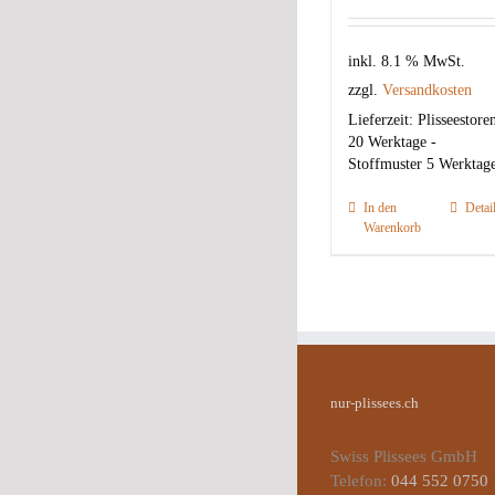
inkl. 8.1 % MwSt.
zzgl.
Versandkosten
Lieferzeit:
Plisseestore
20 Werktage -
Stoffmuster 5 Werktag
In den
Detai
Warenkorb
nur-plissees.ch
Swiss Plissees GmbH
Telefon:
044 552 0750