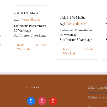
inkl. 8.1 % MwSt.
inkl. 8.1 % MwSt.
i
zzgl.
Versandkosten
zzgl.
Versandkosten
z
n
Lieferzeit:
Plisseestoren
Lieferzeit:
Plisseestoren
L
20 Werktage -
20 Werktage -
2
e
Stoffmuster 5 Werktage
Stoffmuster 5 Werktage
S
ls
In den
Details
Warenkorb
In den
Details
Warenkorb
Follow us
Zahlung &
Widerrufsr
facebook
instagram
youtube