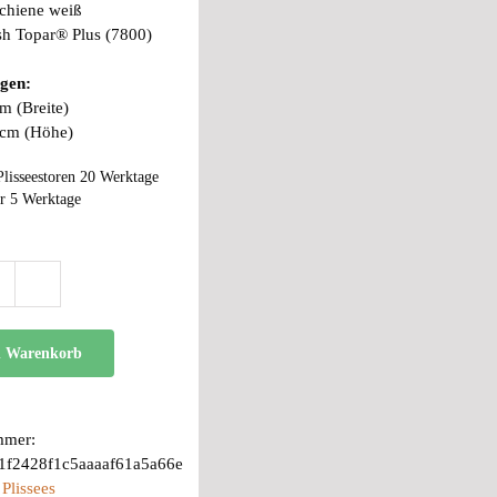
chiene weiß
sh Topar® Plus (7800)
gen:
m (Breite)
 cm (Höhe)
Plisseestoren 20 Werktage
r 5 Werktage
BB
24
Menge
n Warenkorb
mmer:
1f2428f1c5aaaaf61a5a66e
:
Plissees