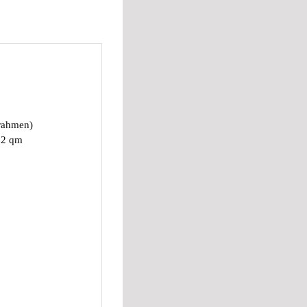
rrahmen)
x 2 qm