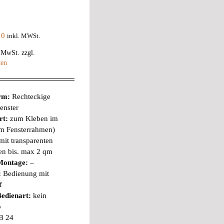
10
inkl. MWSt.
% MwSt.
zzgl.
ten
orm:
Rechteckige
enster
rt:
zum Kleben im
im Fensterrahmen)
mit transparenten
en bis. max 2 qm
Montage:
–
:
Bedienung mit
f
edienart:
kein
b
B 24