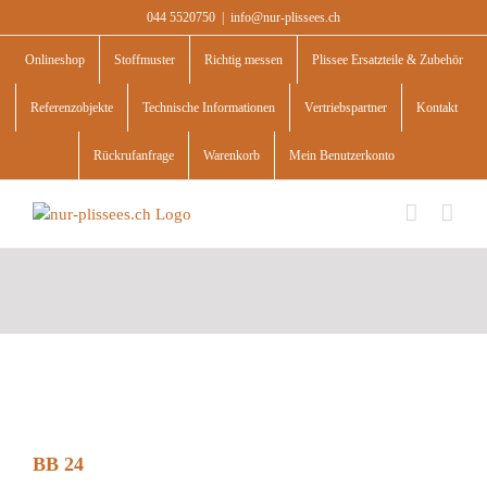
Skip
044 5520750
|
info@nur-plissees.ch
to
content
Onlineshop
Stoffmuster
Richtig messen
Plissee Ersatzteile & Zubehör
Referenzobjekte
Technische Informationen
Vertriebspartner
Kontakt
Rückrufanfrage
Warenkorb
Mein Benutzerkonto
BB 24