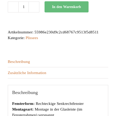
In den Warenkorb
BB
24
Menge
Artikelnummer:
55986e230d9c2cd68767c9513f5d8511
Kategorie:
Plissees
Beschreibung
Zusätzliche Information
Beschreibung
Fensterform:
Rechteckige Senkrechtfenster
Montageart:
Montage in der Glasleiste (im
Fensterrahmen) verspannt