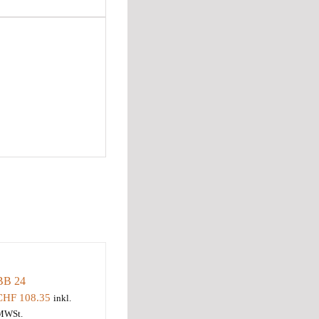
BB 24
CHF
108.35
inkl.
MWSt.