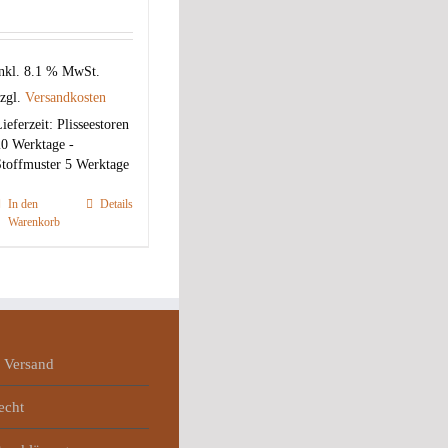
nkl. 8.1 % MwSt.
zgl.
Versandkosten
ieferzeit:
Plisseestoren
0 Werktage -
toffmuster 5 Werktage
In den
Details
Warenkorb
 Versand
echt