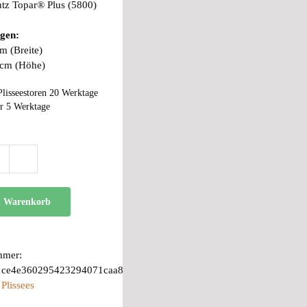
tz Topar® Plus (5800)
gen:
m (Breite)
 cm (Höhe)
Plisseestoren 20 Werktage
r 5 Werktage
BB
24
Menge
n Warenkorb
mmer:
1ce4e360295423294071caa8
:
Plissees