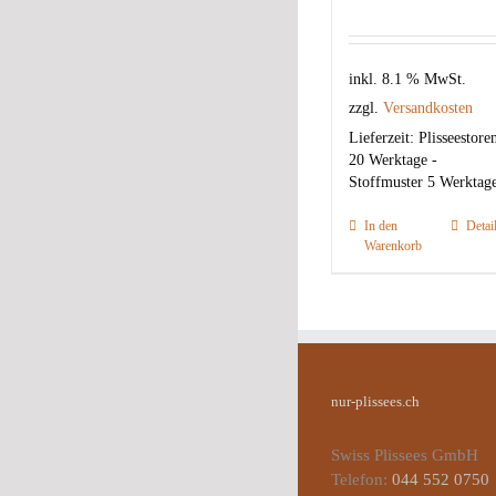
inkl. 8.1 % MwSt.
zzgl.
Versandkosten
Lieferzeit:
Plisseestore
20 Werktage -
Stoffmuster 5 Werktag
In den
Detai
Warenkorb
nur-plissees.ch
Swiss Plissees GmbH
Telefon:
044 552 0750