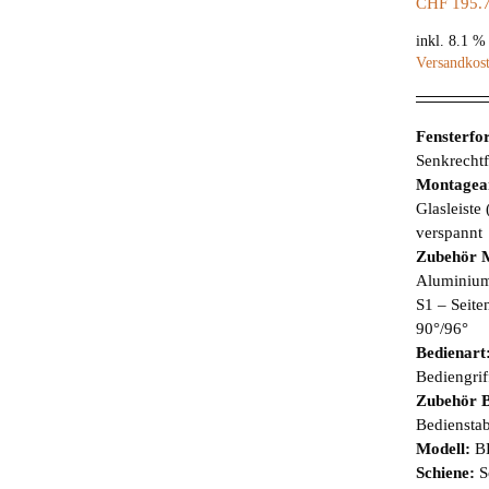
CHF
195.
inkl. 8.1 
Versandkos
Fensterf
Senkrechtf
Montagea
Glasleiste
verspannt
Zubehör 
Aluminiumg
S1 – Seite
90°/96°
Bedienart
Bediengrif
Zubehör B
Bediensta
Modell:
B
Schiene:
S