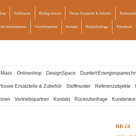
shop
Stoffmuster
Richtig messen
Plissee Ersatzteile & Zubehör
Referenzob
sche Informationen
Vertriebspartner
Kontakt
Rückrufanfrage
Warenkorb
f Mass
Onlineshop
DesignSpace
Duette®Energiesparrechn
lissee Ersatzteile & Zubehör
Stoffmuster
Referenzobjekte
ionen
Vertriebspartner
Kontakt
Rückrufanfrage
Kundenkon
BB 24