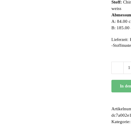
Stoff:
Chin
weiss
Abmessun
A: 84.00 c
B: 185.00
Lieferzeit:
-Stoffmuste
In de
Artikelnu
dc7a002e
Kategorie