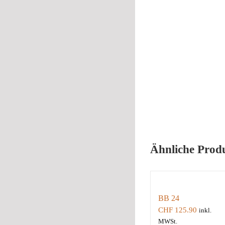
Ähnliche Prod
BB 24
CHF
125.90
inkl.
MWSt.