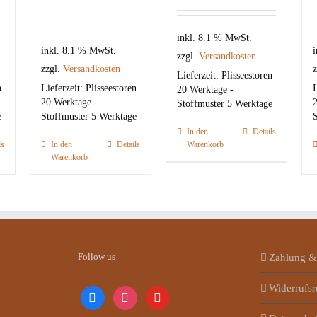
inkl. 8.1 % MwSt.
inkl. 8.1 % MwSt.
i
zzgl.
Versandkosten
zzgl.
Versandkosten
z
Lieferzeit:
Plisseestoren
n
Lieferzeit:
Plisseestoren
L
20 Werktage -
20 Werktage -
2
Stoffmuster 5 Werktage
e
Stoffmuster 5 Werktage
S
In den
Details
ls
In den
Details
Warenkorb
Warenkorb
Follow us
Zahlung &
Widerrufsr
facebook
instagram
youtube