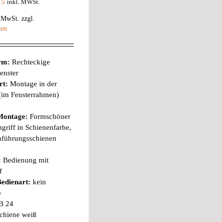
75
inkl. MWSt.
% MwSt.
zzgl.
ten
orm:
Rechteckige
enster
rt:
Montage in der
 (im Fensterrahmen)
Montage:
Formschöner
riff in Schienenfarbe,
nführungsschienen
:
Bedienung mit
f
edienart:
kein
b
B 24
chiene weiß