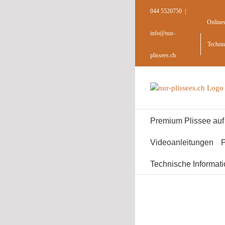
Skip
044 5520750
|
to
Online
content
info@nur-
Techni
plissees.ch
Premium Plissee au
Videoanleitungen
P
Technische Informat