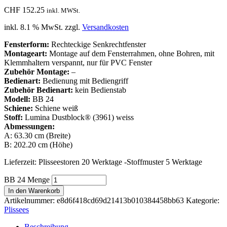
CHF
152.25
inkl. MWSt.
inkl. 8.1 % MwSt.
zzgl.
Versandkosten
Fensterform:
Rechteckige Senkrechtfenster
Montageart:
Montage auf dem Fensterrahmen, ohne Bohren, mit
Klemmhaltern verspannt, nur für PVC Fenster
Zubehör Montage:
–
Bedienart:
Bedienung mit Bediengriff
Zubehör Bedienart:
kein Bedienstab
Modell:
BB 24
Schiene:
Schiene weiß
Stoff:
Lumina Dustblock® (3961) weiss
Abmessungen:
A: 63.30 cm (Breite)
B: 202.20 cm (Höhe)
Lieferzeit:
Plisseestoren 20 Werktage -Stoffmuster 5 Werktage
BB 24 Menge
In den Warenkorb
Artikelnummer:
e8d6f418cd69d21413b010384458bb63
Kategorie:
Plissees
Beschreibung