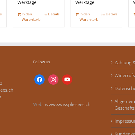
Werktage
Werktage
ls
In den
Details
In den
Details
Warenkorb
Warenkorb
Follow us
Zahlung 
Widerrufs
facebook
instagram
youtube
0
Datensch
sees.ch
r-
Allgemei
Web:
www.swissplissees.ch
Geschäft
Impress
Kundenko