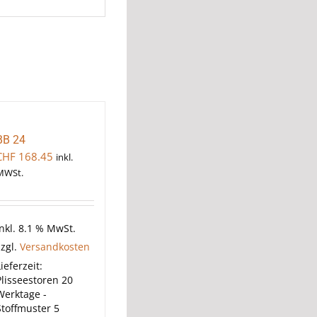
BB 24
CHF
168.45
inkl.
MWSt.
inkl. 8.1 % MwSt.
zzgl.
Versandkosten
ieferzeit:
Plisseestoren 20
Werktage -
Stoffmuster 5