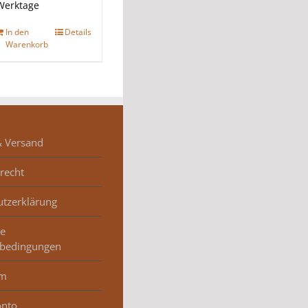
Werktage
In den
Details
Warenkorb
& Versand
recht
utzerklärung
ne
sbedingungen
um
nto