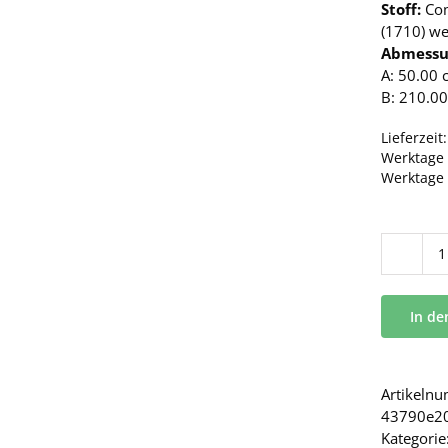
Stoff:
Co
(1710) we
Abmessu
A: 50.00 
B: 210.00
Lieferzeit
Werktage 
Werktage
In d
Artikeln
43790e2
Kategorie