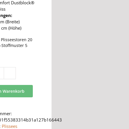
mfort Dustblock®
iss
ngen:
cm (Breite)
 cm (Höhe)
:
Plisseestoren 20
-Stoffmuster 5
BB
24
Menge
en Warenkorb
ummer:
01f55383314b31a127b166443
:
Plissees