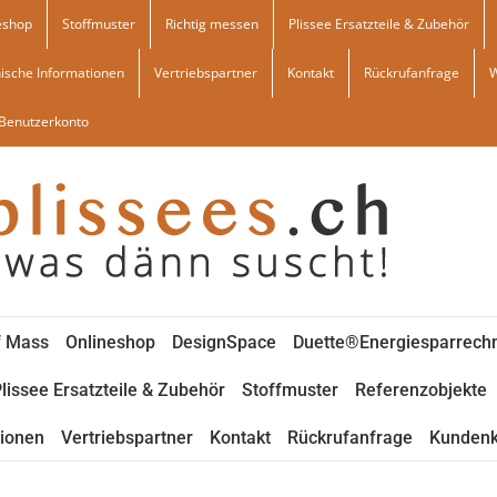
eshop
Stoffmuster
Richtig messen
Plissee Ersatzteile & Zubehör
ische Informationen
Vertriebspartner
Kontakt
Rückrufanfrage
Benutzerkonto
f Mass
Onlineshop
DesignSpace
Duette®Energiesparrech
lissee Ersatzteile & Zubehör
Stoffmuster
Referenzobjekte
tionen
Vertriebspartner
Kontakt
Rückrufanfrage
Kundenk