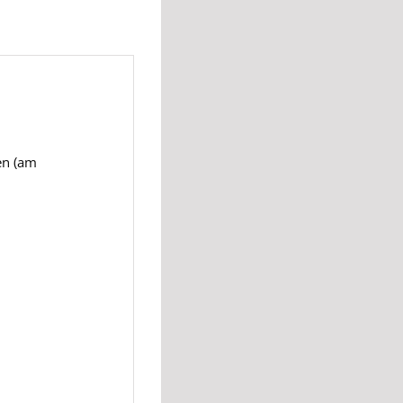
en (am