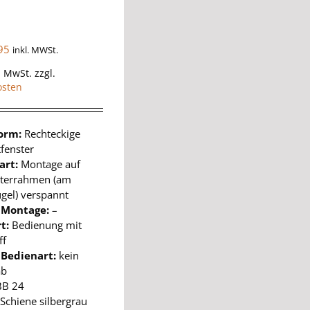
95
inkl. MWSt.
% MwSt.
zzgl.
osten
form:
Rechteckige
fenster
art:
Montage auf
terrahmen (am
ügel) verspannt
 Montage:
–
t:
Bedienung mit
ff
 Bedienart:
kein
ab
BB 24
Schiene silbergrau