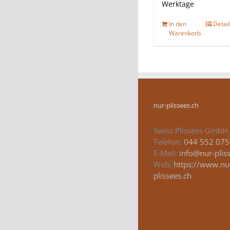
Werktage
In den
Detai
Warenkorb
nur-plissees.ch
Swiss Plissees GmbH
Telefon:
044 552 075
E-Mail:
info@nur-plis
Web:
https://www.nu
plissees.ch