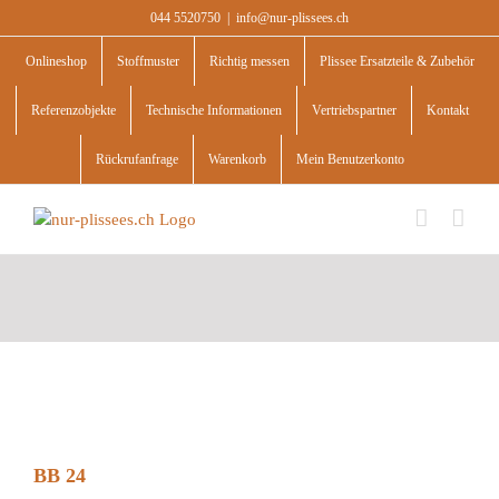
Skip
044 5520750
|
info@nur-plissees.ch
to
content
Onlineshop
Stoffmuster
Richtig messen
Plissee Ersatzteile & Zubehör
Referenzobjekte
Technische Informationen
Vertriebspartner
Kontakt
Rückrufanfrage
Warenkorb
Mein Benutzerkonto
BB 24