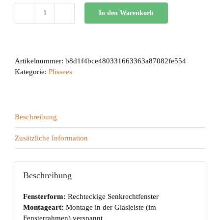
In den Warenkorb
BB
24
Menge
Artikelnummer:
b8d1f4bce480331663363a87082fe554
Kategorie:
Plissees
Beschreibung
Zusätzliche Information
Beschreibung
Fensterform:
Rechteckige Senkrechtfenster
Montageart:
Montage in der Glasleiste (im
Fensterrahmen) verspannt