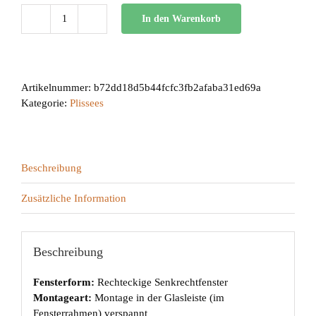
In den Warenkorb
BB
24
Menge
Artikelnummer:
b72dd18d5b44fcfc3fb2afaba31ed69a
Kategorie:
Plissees
Beschreibung
Zusätzliche Information
Beschreibung
Fensterform:
Rechteckige Senkrechtfenster
Montageart:
Montage in der Glasleiste (im
Fensterrahmen) verspannt