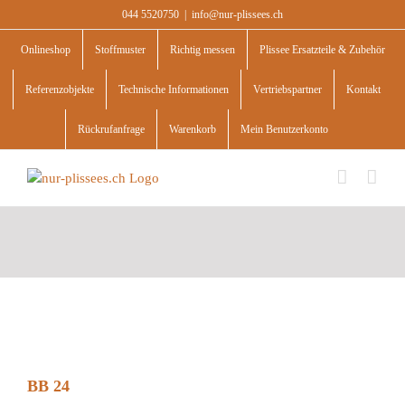
Skip
044 5520750
|
info@nur-plissees.ch
to
content
Onlineshop
Stoffmuster
Richtig messen
Plissee Ersatzteile & Zubehör
Referenzobjekte
Technische Informationen
Vertriebspartner
Kontakt
Rückrufanfrage
Warenkorb
Mein Benutzerkonto
BB 24