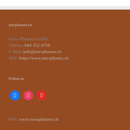
nur-plissees.ch
Swiss Plissees GmbH
Telefon:
044 552 0750
E-Mail:
info@nur-plissees.ch
Web:
https://www.nur-plissees.ch
Follow us
facebook
instagram
youtube
Web:
www.swissplissees.ch