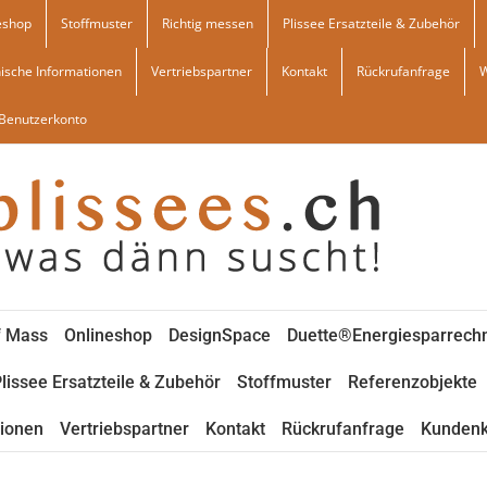
eshop
Stoffmuster
Richtig messen
Plissee Ersatzteile & Zubehör
ische Informationen
Vertriebspartner
Kontakt
Rückrufanfrage
Benutzerkonto
f Mass
Onlineshop
DesignSpace
Duette®Energiesparrech
lissee Ersatzteile & Zubehör
Stoffmuster
Referenzobjekte
tionen
Vertriebspartner
Kontakt
Rückrufanfrage
Kundenk