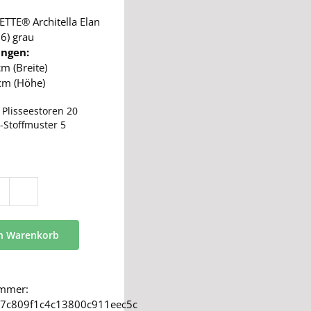
TTE® Architella Elan
6) grau
ngen:
cm (Breite)
cm (Höhe)
:
Plisseestoren 20
-Stoffmuster 5
BB
24
Menge
en Warenkorb
ummer:
7c809f1c4c13800c911eec5c