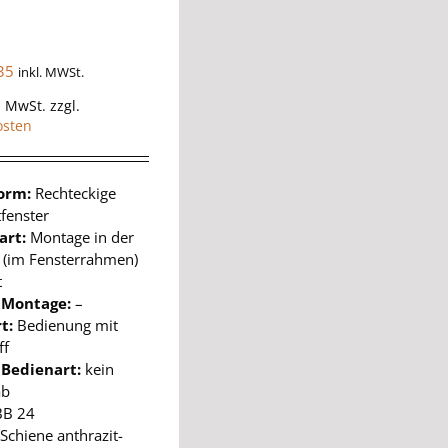
35
inkl. MWSt.
% MwSt.
zzgl.
osten
form:
Rechteckige
fenster
art:
Montage in der
e (im Fensterrahmen)
t
 Montage:
–
t:
Bedienung mit
ff
 Bedienart:
kein
ab
BB 24
Schiene anthrazit-