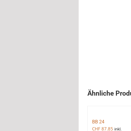
Ähnliche Prod
BB 24
CHF
87.85
inkl.