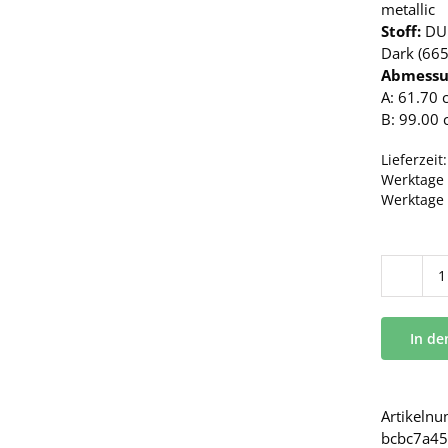
metallic
Stoff:
DUE
Dark (665
Abmessu
A: 61.70 
B: 99.00 
Lieferzeit
Werktage 
Werktage
In d
Artikeln
bcbc7a45