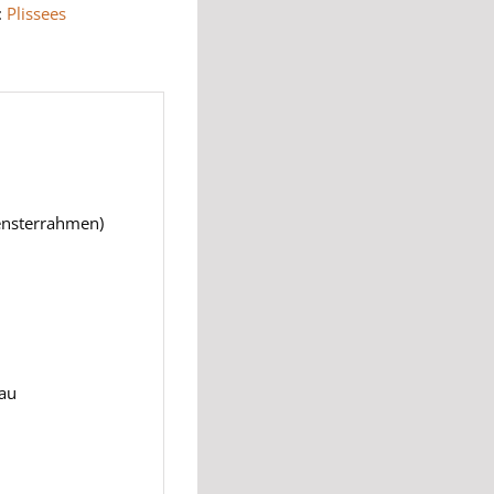
:
Plissees
Fensterrahmen)
rau