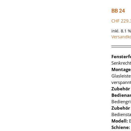
BB 24
CHF
229.
inkl. 8.1 
Versandk
Fenster
Senkrecht
Montage
Glasleist
verspann
Zubehör
Bedienar
Bediengri
Zubehör
Bedienst
Modell:
Schiene: