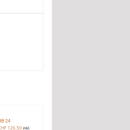
BB 24
CHF
126.50
inkl.