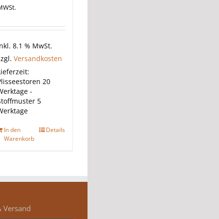
MWSt.
inkl. 8.1 % MwSt.
zzgl.
Versandkosten
ieferzeit:
Plisseestoren 20
Werktage -
Stoffmuster 5
Werktage
In den
Details
Warenkorb
& Versand