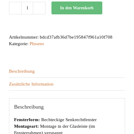
In den Warenkorb
BB
24
Menge
Artikelnummer:
bdcd37afb36d7be195847f961a10f708
Kategorie:
Plissees
Beschreibung
Zusätzliche Information
Beschreibung
Fensterform:
Rechteckige Senkrechtfenster
Montageart:
Montage in der Glasleiste (im
Fensterrahmen) verspannt