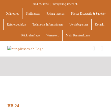
Skip
044 5520750
|
info@nur-plissees.ch
to
content
Onlineshop
Stoffmuster
Richtig messen
Plissee Ersatzteile & Zubehör
Referenzobjekte
Technische Informationen
Vertriebspartner
Kontakt
Rückrufanfrage
Warenkorb
Mein Benutzerkonto
BB 24