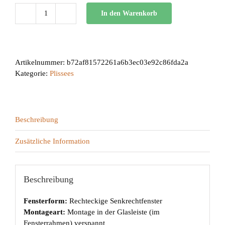
In den Warenkorb
BB
24
Menge
Artikelnummer:
b72af81572261a6b3ec03e92c86fda2a
Kategorie:
Plissees
Beschreibung
Zusätzliche Information
Beschreibung
Fensterform:
Rechteckige Senkrechtfenster
Montageart:
Montage in der Glasleiste (im
Fensterrahmen) verspannt