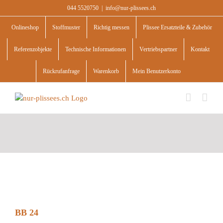
Skip
044 5520750
|
info@nur-plissees.ch
to
content
Onlineshop
Stoffmuster
Richtig messen
Plissee Ersatzteile & Zubehör
Referenzobjekte
Technische Informationen
Vertriebspartner
Kontakt
Rückrufanfrage
Warenkorb
Mein Benutzerkonto
BB 24