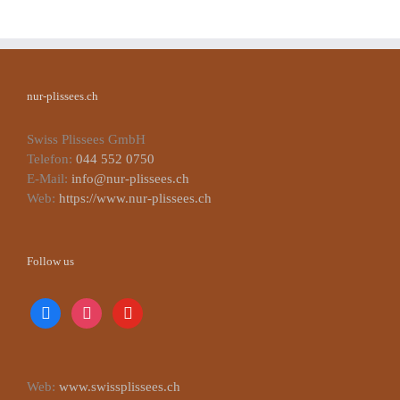
nur-plissees.ch
Swiss Plissees GmbH
Telefon:
044 552 0750
E-Mail:
info@nur-plissees.ch
Web:
https://www.nur-plissees.ch
Follow us
facebook
instagram
youtube
Web:
www.swissplissees.ch