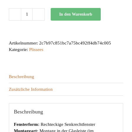
In den Warenkorb
BB
24
Menge
Artikelnummer:
2c7b97c851bc7a75bc492ff4db74c005
Kategorie:
Plissees
Beschreibung
Zusätzliche Information
Beschreibung
Fensterform:
Rechteckige Senkrechtfenster
Montageart:
Montage in der Glasleiste (im