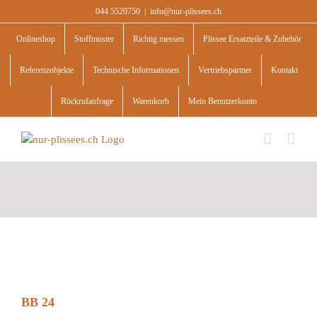
Skip
044 5520750
|
info@nur-plissees.ch
to
content
Onlineshop
Stoffmuster
Richtig messen
Plissee Ersatzteile & Zubehör
Referenzobjekte
Technische Informationen
Vertriebspartner
Kontakt
Rückrufanfrage
Warenkorb
Mein Benutzerkonto
BB 24