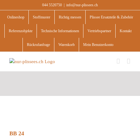
Skip
044 5520750
|
info@nur-plissees.ch
to
content
Onlineshop
Stoffmuster
Richtig messen
Plissee Ersatzteile & Zubehör
Referenzobjekte
Technische Informationen
Vertriebspartner
Kontakt
Rückrufanfrage
Warenkorb
Mein Benutzerkonto
BB 24