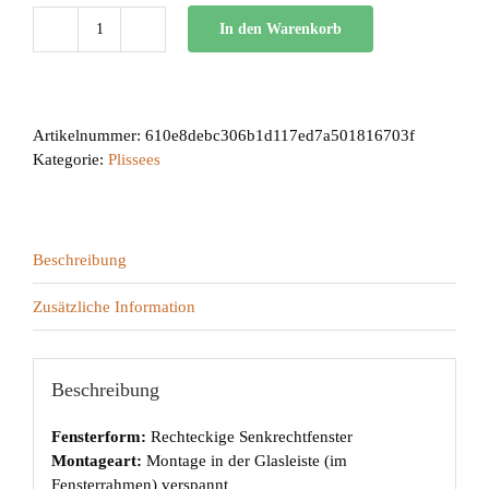
In den Warenkorb
BB
24
Menge
Artikelnummer:
610e8debc306b1d117ed7a501816703f
Kategorie:
Plissees
Beschreibung
Zusätzliche Information
Beschreibung
Fensterform:
Rechteckige Senkrechtfenster
Montageart:
Montage in der Glasleiste (im
Fensterrahmen) verspannt