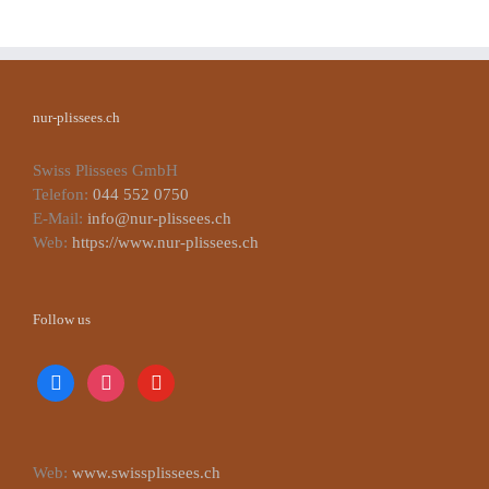
nur-plissees.ch
Swiss Plissees GmbH
Telefon:
044 552 0750
E-Mail:
info@nur-plissees.ch
Web:
https://www.nur-plissees.ch
Follow us
facebook
instagram
youtube
Web:
www.swissplissees.ch