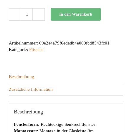
In den Warenkorb
BB
24
Menge
Artikelnummer:
69e2a4a79f6ededb4e000fcd8543fc01
Kategorie:
Plissees
Beschreibung
Zusätzliche Information
Beschreibung
Fensterform:
Rechteckige Senkrechtfenster
Montageart:
Montage in der Glasleiste (im