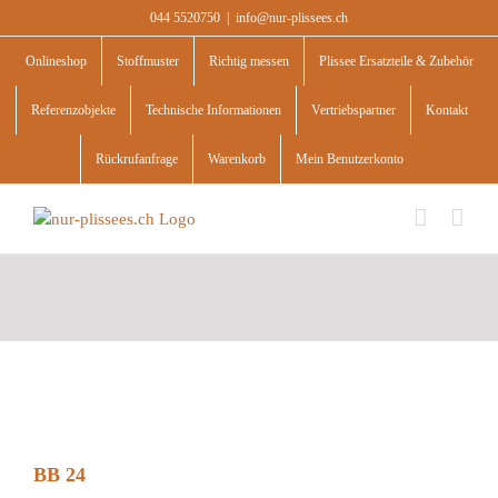
Skip
044 5520750
|
info@nur-plissees.ch
to
content
Onlineshop
Stoffmuster
Richtig messen
Plissee Ersatzteile & Zubehör
Referenzobjekte
Technische Informationen
Vertriebspartner
Kontakt
Rückrufanfrage
Warenkorb
Mein Benutzerkonto
BB 24