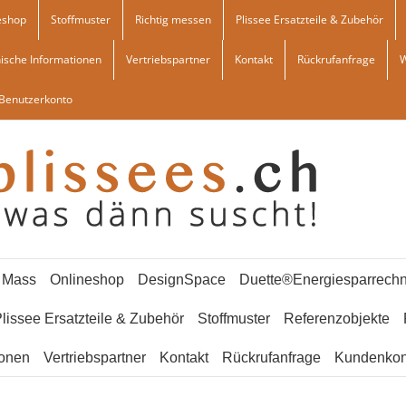
eshop
Stoffmuster
Richtig messen
Plissee Ersatzteile & Zubehör
ische Informationen
Vertriebspartner
Kontakt
Rückrufanfrage
Benutzerkonto
f Mass
Onlineshop
DesignSpace
Duette®Energiesparrechn
lissee Ersatzteile & Zubehör
Stoffmuster
Referenzobjekte
ionen
Vertriebspartner
Kontakt
Rückrufanfrage
Kundenkon