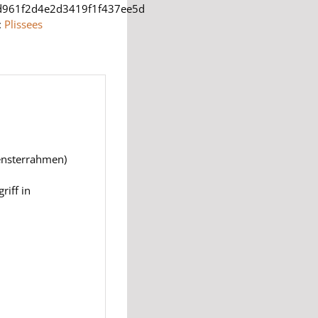
d961f2d4e2d3419f1f437ee5d
:
Plissees
Fensterrahmen)
iff in