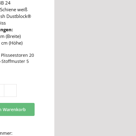
BB 24
Schiene weiß
ush Dustblock®
iss
ngen:
cm (Breite)
 cm (Höhe)
:
Plisseestoren 20
-Stoffmuster 5
BB
24
Menge
en Warenkorb
ummer: