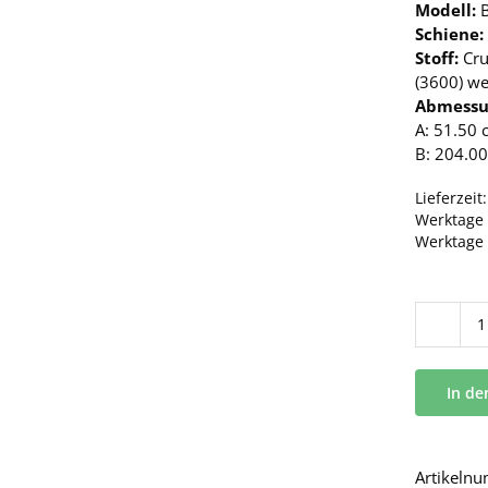
Modell:
Schiene:
Stoff:
Cr
(3600) we
Abmessu
A: 51.50 
B: 204.00
Lieferzeit
Werktage 
Werktage
In d
Artikeln