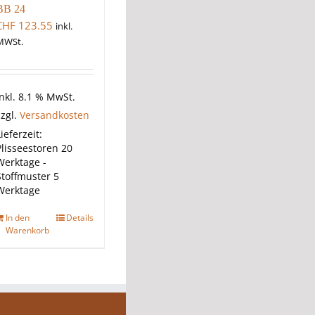
BB 24
CHF
123.55
inkl.
MWSt.
inkl. 8.1 % MwSt.
zzgl.
Versandkosten
ieferzeit:
Plisseestoren 20
Werktage -
Stoffmuster 5
Werktage
In den
Details
Warenkorb