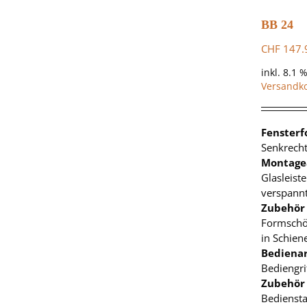
BB 24
CHF
147.
inkl. 8.1 
Versandk
Fenster
Senkrecht
Montage
Glasleist
verspann
Zubehör
Formschö
in Schien
Bedienar
Bediengri
Zubehör
Bedienst