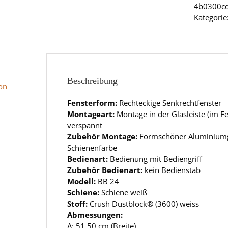
4b0300c
Kategorie
Beschreibung
on
Fensterform:
Rechteckige Senkrechtfenster
Montageart:
Montage in der Glasleiste (im 
verspannt
Zubehör Montage:
Formschöner Aluminiumgr
Schienenfarbe
Bedienart:
Bedienung mit Bediengriff
Zubehör Bedienart:
kein Bedienstab
Modell:
BB 24
Schiene:
Schiene weiß
Stoff:
Crush Dustblock® (3600) weiss
Abmessungen:
A: 51.50 cm (Breite)