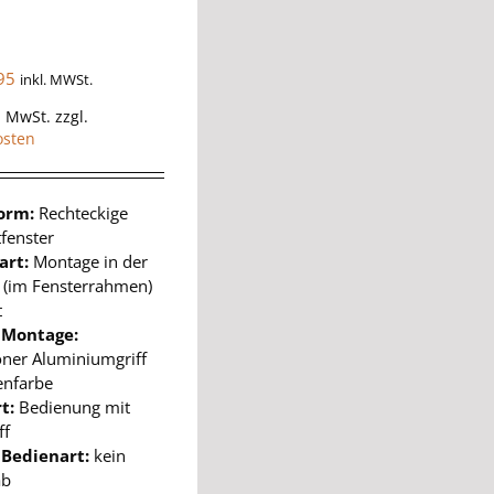
95
inkl. MWSt.
% MwSt.
zzgl.
osten
form:
Rechteckige
fenster
art:
Montage in der
e (im Fensterrahmen)
t
 Montage:
ner Aluminiumgriff
enfarbe
t:
Bedienung mit
ff
 Bedienart:
kein
ab